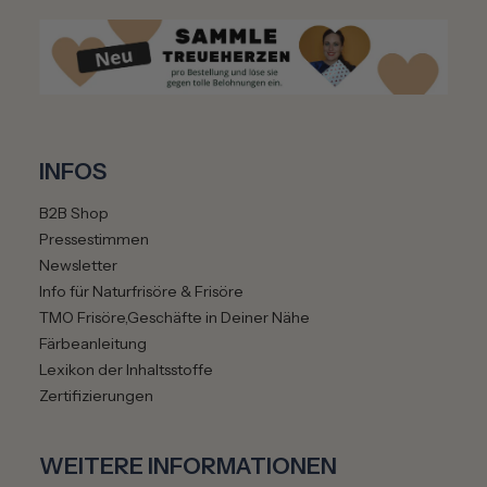
e
i
t
m
ö
g
l
INFOS
i
c
B2B Shop
h
Pressestimmen
.
Newsletter
T
Info für Naturfrisöre & Frisöre
r
TMO Frisöre,Geschäfte in Deiner Nähe
a
Färbeanleitung
g
Lexikon der Inhaltsstoffe
e
Zertifizierungen
D
i
c
WEITERE INFORMATIONEN
h