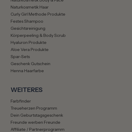
Naturkosmetik Body & Face
e
Naturkosmetik Haar
A
Curly Girl Methode Produkte
b
Festes Shampoo
m
Gesichtsreinigung
e
Körperpeeling & Body Scrub
l
Hyaluron Produkte
d
Aloe Vera Produkte
u
Spar-Sets
n
Geschenk Gutschein
g
Henna Haarfarbe
i
s
t
WEITERES
j
e
Farbfinder
d
Treueherzen Programm
e
Dein Geburtstagsgeschenk
r
Freunde werben Freunde
z
Affiliate / Partnerprogramm