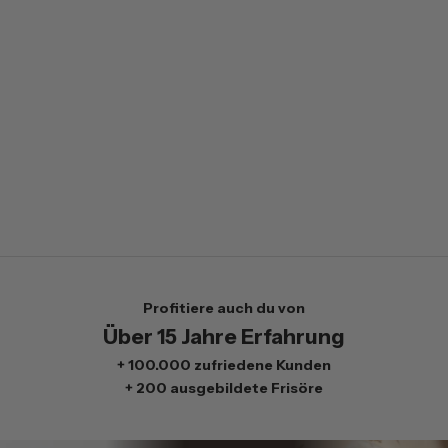
n
,
P
r
e
i
s
v
o
r
t
e
i
Profitiere auch du von
l
Über 15 Jahre Erfahrung
e
n
+ 100.000 zufriedene Kunden
D
+ 200 ausgebildete Frisöre
u
e