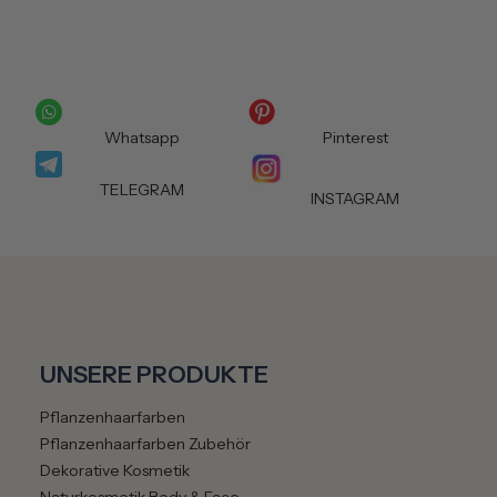
2
E
-
M
a
i
Whatsapp
Pinterest
l
s
TELEGRAM
INSTAGRAM
p
r
o
W
o
c
h
UNSERE PRODUKTE
e
.
Pflanzenhaarfarben
E
Pflanzenhaarfarben Zubehör
i
Dekorative Kosmetik
n