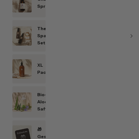
Sprays
Themen-
Spar-
Sets
XL
Packungen
Bio-
Aloe
Saft
🎁
Geschenkefinder