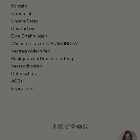
e
Kontakt
i
Über mich
n
Unsere Story
f
Das sind wir
a
Eure Erfahrungen
c
Wir unterstützen OZEANKIND e.V.
h
Vertrag widerrufen
i
Rückgabe und Rückerstattung
n
Versandkosten
d
Datenschutz
a
AGBs
s
Impressum
n
a
c
h
s
t
e