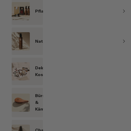
Pflanzenhaarfarben
Naturkosmetik
Dekorative
Kosmetik
Bürsten
&
Kämme
Chakren-