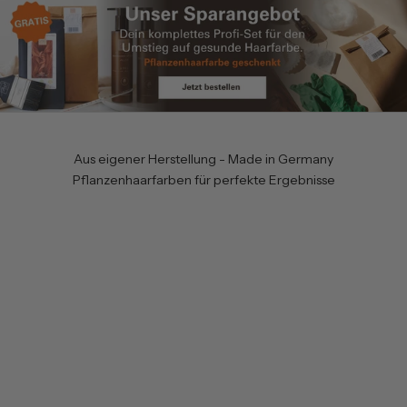
r
f
ä
h
r
s
t
a
Aus eigener Herstellung - Made in Germany
l
Pflanzenhaarfarben für perfekte Ergebnisse
s
e
r
s
t
e
r
v
o
n
N