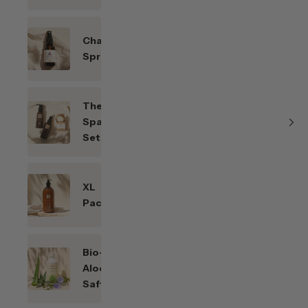
Chakren-
Sprays
Themen-
Spar-
Sets
XL
Packungen
Bio-
Aloe
Saft