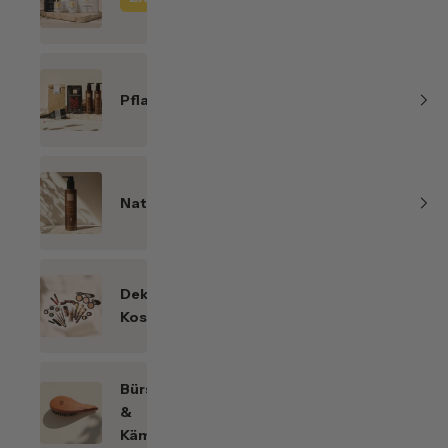
Line
Pflanzenhaarfarben
Naturkosmetik
Dekorative
Kosmetik
Bürsten
&
Kämme