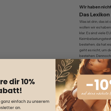
Wir haben nich
Das Lexikon 
Was ist drin, das is
wollen wir es haben.
klar. Es sind viele 
Keimbelastungstests,
bestehen, da hat es
geht es nicht, um 
bestehen. Dennoch 
höchste Natürlichke
re dir 10%
abatt!
n im Netz Schlagwörter über Inhaltsstoffe, die mit falschen Informat
 den Köpfen der Verbraucher als "schlecht" hängen bleibt. Inhaltssto
r ganz einfach zu unserem
hnung, es kommt aber darauf an wie sie hergestellt werden und aus 
sletter an.
All unsere Inhaltsstoffe sind natürlichen Ursprungs und höchster Qua