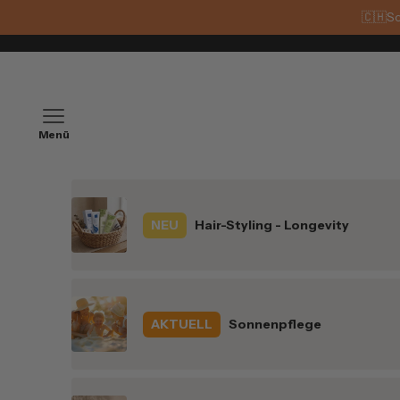
Zum Inhalt springen
🇨🇭
Sc
Navigationsmenü öffnen
NEU
Hair-Styling - Longevity
AKTUELL
Sonnenpflege