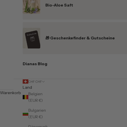
Bio-Aloe Saft
🎁 Geschenkefinder & Gutscheine
Dianas Blog
CHF CHF
Land
Warenkorb
Belgien
(EUR €)
Bulgarien
(EUR €)
Dänemark