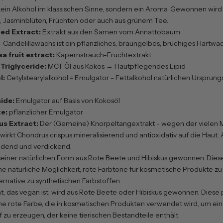
 kein Alkohol im klassischen Sinne, sondern ein Aroma. Gewonnen wir
 Jasminblüten, Früchten oder auch aus grünem Tee.
eed Extract:
Extrakt aus den Samen vom Annattobaum
 Candelillawachs ist ein pflanzliches, braungelbes, brüchiges Hartwac
a fruit extract:
Kapernstrauch-Fruchtextrakt
Triglyceride:
MCT Öl aus Kokos → Hautpflegendes Lipid
l:
Cetylstearylalkohol = Emulgator - Fettalkohol natürlichen Ursprungs,
ide:
Emulgator auf Basis von Kokosöl
te:
pflanzlicher Emulgator
us Extract:
Der (Gemeine) Knorpeltangextrakt - wegen der vielen M
rkt Chondrus crispus mineralisierend und antioxidativ auf die Haut.
ndend und verdickend.
 seiner natürlichen Form aus Rote Beete und Hibiskus gewonnen. Dies
ne natürliche Möglichkeit, rote Farbtöne für kosmetische Produkte z
ernative zu synthetischen Farbstoffen.
, das vegan ist, wird aus Rote Beete oder Hibiskus gewonnen. Diese 
ne rote Farbe, die in kosmetischen Produkten verwendet wird, um ein
 zu erzeugen, der keine tierischen Bestandteile enthält.