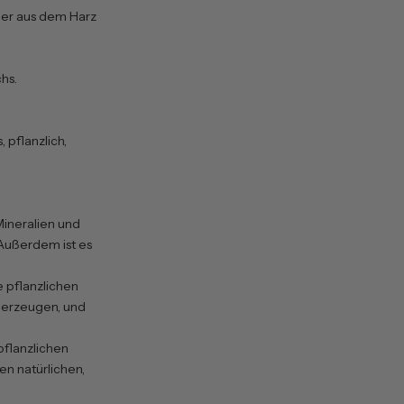
d er aus dem Harz
hs.
 pflanzlich,
ineralien und
 Außerdem ist es
e pflanzlichen
u erzeugen, und
pflanzlichen
en natürlichen,