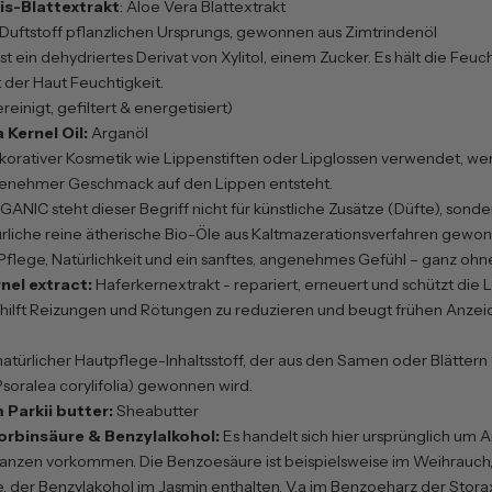
is-Blattextrakt
: Aloe Vera Blattextrakt
Duftstoff pflanzlichen Ursprungs, gewonnen aus Zimtrindenöl
Ist ein dehydriertes Derivat von Xylitol, einem Zucker. Es hält die Feuch
der Haut Feuchtigkeit.
einigt, gefiltert & energetisiert)
 Kernel Oil:
Arganöl
ekorativer Kosmetik wie Lippenstiften oder Lipglossen verwendet, 
genehmer Geschmack auf den Lippen entsteht.
NIC steht dieser Begriff nicht für künstliche Zusätze (Düfte), sonder
rliche reine ätherische Bio-Öle aus Kaltmazerationsverfahren gewon
Pflege, Natürlichkeit und ein sanftes, angenehmes Gefühl – ganz oh
nel extract:
Haferkernextrakt - repariert, erneuert und schützt die L
 hilft Reizungen und Rötungen zu reduzieren und beugt frühen Anzei
atürlicher Hautpflege-Inhaltsstoff, der aus den Samen oder Blättern
soralea corylifolia) gewonnen wird.
Parkii butter:
Sheabutter
rbinsäure & Benzylalkohol:
Es handelt sich hier ursprünglich um 
flanzen vorkommen. Die Benzoesäure ist beispielsweise im Weihrauch,
, der Benzylakohol im Jasmin enthalten. V.a im Benzoeharz der Stor