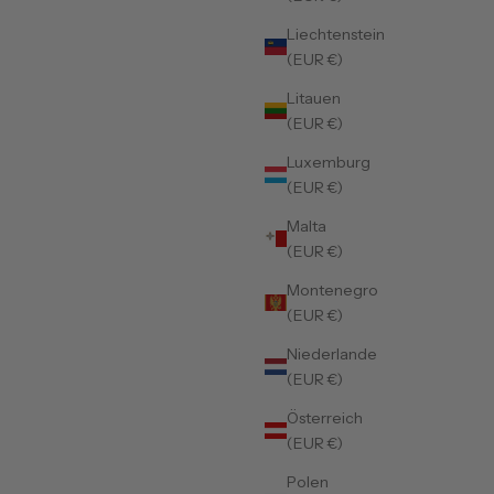
Liechtenstein
(EUR €)
Litauen
(EUR €)
Luxemburg
(EUR €)
Malta
(EUR €)
Montenegro
(EUR €)
Niederlande
(EUR €)
Österreich
(EUR €)
Polen