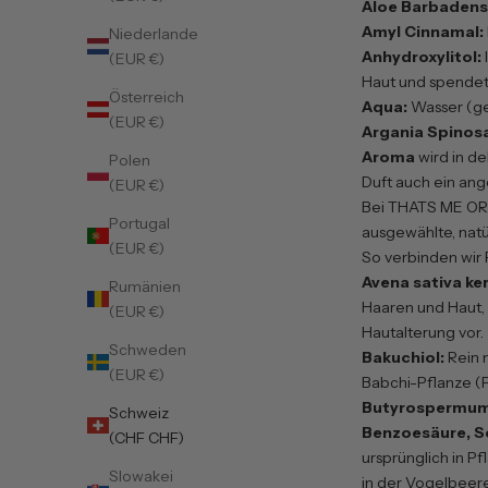
Aloe Barbadens
Amyl Cinnamal:
Niederlande
Anhydroxylitol:
(EUR €)
Haut und spendet 
Österreich
Aqua:
Wasser (ger
(EUR €)
Argania Spinosa
Aroma
wird in d
Polen
Duft auch ein an
(EUR €)
Bei THATS ME ORGA
Portugal
ausgewählte, natü
(EUR €)
So verbinden wir 
Avena sativa ker
Rumänien
Haaren und Haut,
(EUR €)
Hautalterung vor.
Schweden
Bakuchiol:
Rein n
(EUR €)
Babchi-Pflanze (P
Butyrospermum 
Schweiz
Benzoesäure, So
(CHF CHF)
ursprünglich in P
Slowakei
in der Vogelbeere