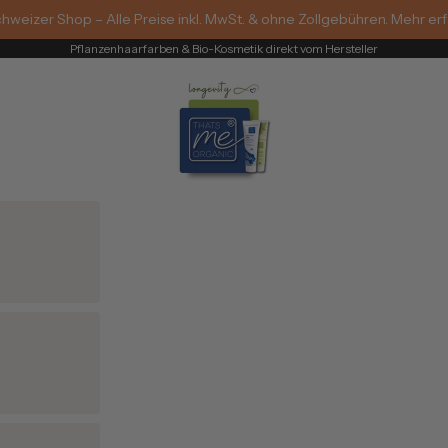
hweizer Shop – Alle Preise inkl. MwSt. & ohne Zollgebühren. Mehr er
Pflanzenhaarfarben & Bio-Kosmetik direkt vom Hersteller
Thats me Organic®