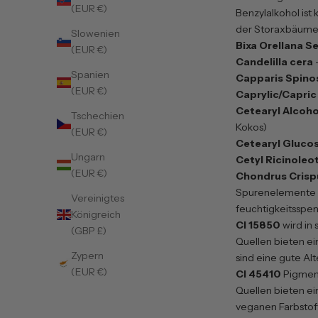
(EUR €)
Benzylalkohol ist
der Storaxbäume,
Slowenien
Bixa Orellana S
(EUR €)
Candelilla cera
-
Spanien
Capparis Spinos
(EUR €)
Caprylic/Capric 
Cetearyl Alcoho
Tschechien
Kokos)
(EUR €)
Cetearyl Glucos
Ungarn
Cetyl Ricinoleo
(EUR €)
Chondrus Crisp
Spurenelemente wi
Vereinigtes
feuchtigkeitsspe
Königreich
CI 15850
wird in
(GBP £)
Quellen bieten ei
Zypern
sind eine gute Alt
(EUR €)
CI 45410
Pigment
Quellen bieten ei
veganen Farbstoff