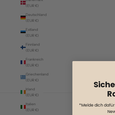
(EUR €)
Deutschland
(EUR €)
Estland
(EUR €)
Finnland
(EUR €)
Frankreich
(EUR €)
Griechenland
(EUR €)
Siche
Irland
R
(EUR €)
Außerdem kursiere
werden und die in
Italien
*Melde dich dafü
bestimmte Bezeic
(EUR €)
New
gewonnen werden. 