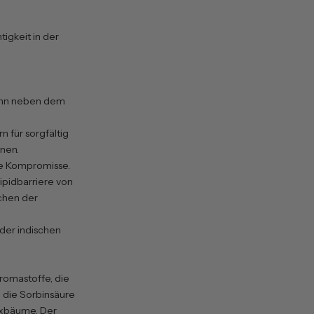
tigkeit in der
wenn neben dem
n für sorgfältig
nen.
ne Kompromisse.
ipidbarriere von
chen der
 der indischen
Aromastoffe, die
 die Sorbinsäure
axbäume. Der