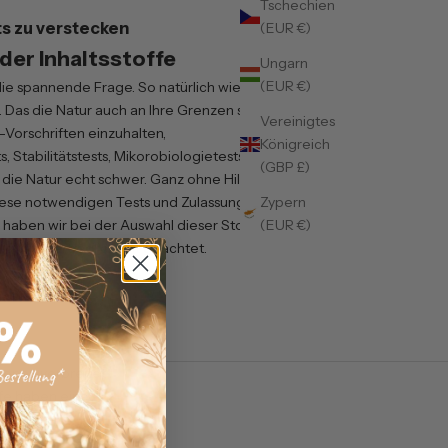
Tschechien
ts zu verstecken
(EUR €)
der Inhaltsstoffe
Ungarn
(EUR €)
t die spannende Frage. So natürlich wie möglich
 Das die Natur auch an Ihre Grenzen stößt ist
Vereinigtes
EU-Vorschriften einzuhalten,
Königreich
 Stabilitätstests, Mikorobiologietests etc. zu
(GBP £)
 die Natur echt schwer. Ganz ohne Hilfsstoffe
Zypern
diese notwendigen Tests und Zulassungen zu
(EUR €)
haben wir bei der Auswahl dieser Stoffe auf
it und Verträglichkeit geachtet.
ionen verbreitet
ffe haben eine
was sie
lität.