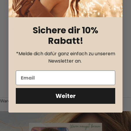
Spanien
(EUR €)
Tschechien
Sichere dir 10%
(EUR €)
Rabatt!
Ungarn (EUR
€)
*Melde dich dafür ganz einfach zu unserem
Vereinigtes
Newsletter an.
Königreich
(GBP £)
Zypern (EUR
€)
Weiter
Warenkorb
Dein Warenkorb ist leer