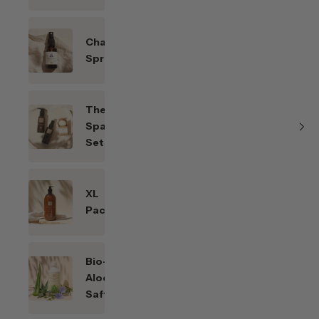
Chakren-
Sprays
Themen-
Spar-
Sets
XL
Packungen
Bio-
Aloe
Saft