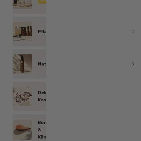
Line
Pflanzenhaarfarben
Naturkosmetik
Dekorative
Kosmetik
Bürsten
&
Kämme