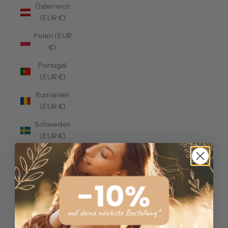
Österreich
(EUR €)
Polen (EUR
€)
Portugal
(EUR €)
Rumänien
(EUR €)
Schweden
(EUR €)
Schweiz
(CHF CHF)
Slowakei
(EUR €)
Slowenien
(EUR €)