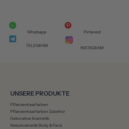
✔ Glanz & Geschmeidigkeit
✔ gegen elektrostatische Aufladung
Whatsapp
Pinterest
Für welche Haartypen geeignet?
TELEGRAM
✔ feines Haar
INSTAGRAM
✔ lockiges Haar
✔ glattes Haar
✔ trockene Haarlängen
✔ coloriertes Haar
✔ Pflanzenhaarfarbe
UNSERE PRODUKTE
Pflanzenhaarfarben
Gut zu wissen
Pflanzenhaarfarben Zubehör
✔ vegan
Dekorative Kosmetik
✔ tierversuchsfrei
Naturkosmetik Body & Face