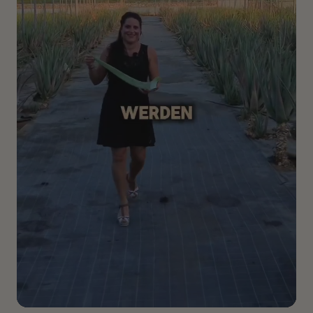
Spitzen und Frizz zu reduzieren.
Anti-Frizz & Anti-Statik
Trockene Luft, Heizungsluft oder feuchtes Wetter führen
oft zu:
✔ fliegenden Haaren
✔ Frizz
✔ elektrostatischer Aufladung
Das Mousse hilft dabei, die Haare geschmeidiger wirken
zu lassen und fliegende Haare zu bändigen – ohne sie
schwer oder fettig wirken zu lassen.
Pflegewirkstoffe im Überblick
Königskerze