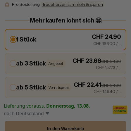
Pro Bestellung
Treueherzen sammeln & sparen
Mehr kaufen lohnt sich 🤗
CHF 24.90
1 Stück
CHF 166.00
/ L
CHF 23.66
CHF 24.90
ab 3 Stück
Angebot
CHF 157.73
/ L
CHF 22.41
CHF 24.90
ab 5 Stück
Vorratspreis
CHF 149.40
/ L
Lieferung vorauss.
Donnerstag, 13.08.
nach
Deutschland
In den Warenkorb