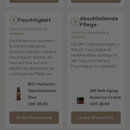
Ob ins feuchte Haar vor dem Föhnen oder als Refresh für
Locken zwischendurch – das Mousse schenkt Definition
Abschließende
Feuchtigkeit
3
und Fülle, ohne zu beschweren.
4
Pflege
TÄGLICH MORGENS &
TÄGLICH MORGENS &
ABENDS
ABENDS
Die Kombination aus hoch-
Sanfter Hitzeschutz beim Styling
Die 24h-Creme auftragen —
& niedermolekularem
Schutz, Feuchtigkeit &
Hyaluron spendet intensive
Regelmäßiges Föhnen, Glätten oder Styling mit dem
perfekte Make-up-Basis für
Feuchtigkeit, polstert die
Lockenstab kann die Haarstruktur belasten und die
den Tag und intensive
Haut sichtbar auf und
Feuchtigkeit für die Nacht.
Haarlängen austrocknen.
bereitet sie optimal auf die
nachfolgende Pflege vor.
Deshalb enthält unser Styling Mousse pflegende
BIO-Hyaluron-
Inhaltsstoffe, die das Haar beim Styling unterstützen und
Gesichtsserum
24h Anti-Aging
helfen können, es geschmeidiger wirken zu lassen.
Aloe
Hyaluron Creme
CHF 28.90
CHF 28.90
Ideal vor:
In den Warenkorb
In den Warenkorb
✔ Föhn
✔ Glätteisen