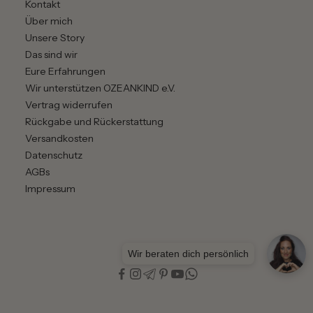
Kontakt
Über mich
Gut zu wissen:
Unsere Story
Viele herkömmliche Stylingprodukte enthalten
Das sind wir
austrocknende Alkohole. Warum alkoholfreie Haarpflege
Eure Erfahrungen
besonders für trockene, lockige oder colorierte Haare
Wir unterstützen OZEANKIND e.V.
sinnvoll sein kann, erklären wir ausführlich in unserem
Vertrag widerrufen
Blogartikel:
Rückgabe und Rückerstattung
→ Gute & schlechte Alkohole in Kosmetik verstehen
Versandkosten
Datenschutz
AGBs
Impressum
Wir beraten dich persönlich