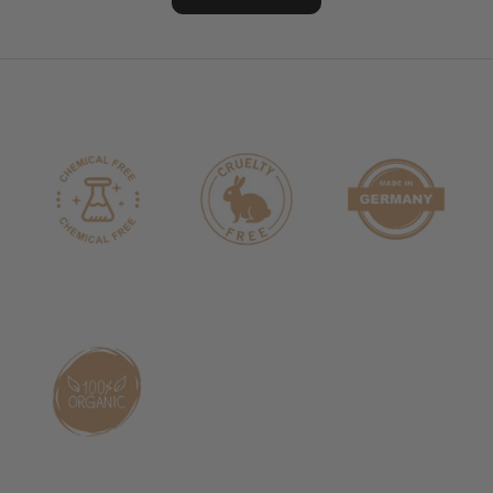
✔ aggressive Styling-Inhaltsstoffe
✔ tierische Inhaltsstoffe
✔ Tierversuche
Stattdessen setzen wir auf moderne Bio-Haarpflege mit
pflegenden Pflanzenwirkstoffen.
Eigenschaften auf einen Blick
✔ Anti-Frizz-Effekt
✔ feuchtigkeitsspendend
✔ Definition & Halt
✔ bessere Kämmbarkeit
✔ Elastizität & Sprungkraft
✔ Volumensteuerung
✔ sanfter Hitzeschutz
✔ kein steifer oder klebriger Effekt
✔ natürliches Haargefühl