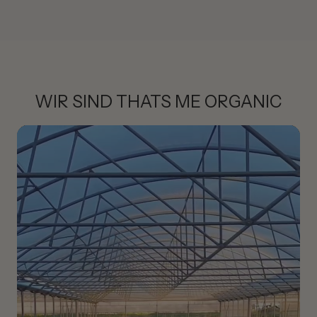
✔ Lockenstab
✔ warmem Sommer-Styling
Farbschutz, Glanz & Schutz vor äußeren
WIR SIND THATS ME ORGANIC
Einflüssen
Besonders Pflanzenhaarfarben lieben sanfte
Stylingprodukte ohne aggressive Inhaltsstoffe.
Die enthaltene Königskerze unterstützt die natürliche
Lichtreflexion des Haares und sorgt für gesunden Glanz.
Gleichzeitig helfen pflegende Pflanzenwirkstoffe dabei,
die Haarlängen bei Sonne, Hitze und äußeren
Umwelteinflüssen geschmeidig und gepflegt wirken zu
lassen.
Gerade im Sommer unterstützt das Mousse ein
geschützteres Haargefühl und hilft dabei, trockene