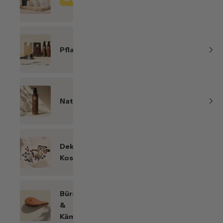
Line
Pflanzenhaarfarben
Naturkosmetik
Dekorative
Kosmetik
Bürsten
&
Kämme