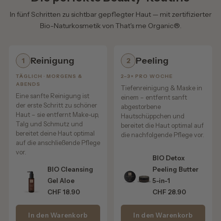
✔ natürliche Bewegung
* aus kontrolliert biologischem Anbau
In fünf Schritten zu sichtbar gepflegter Haut — mit zertifizierter
✔ definierte Locken
Bio-Naturkosmetik von That's me Organic®.
✔ luftiges Volumen
✔ geschmeidiges Finish
Reinigung
Peeling
1
2
Das Haar bleibt flexibel, weich und gepflegt – ohne
auszutrocknen oder die Haarstruktur unnötig zu belasten.
TÄGLICH · MORGENS &
2–3× PRO WOCHE
ABENDS
Tiefenreinigung & Maske in
Eine sanfte Reinigung ist
einem – entfernt sanft
der erste Schritt zu schöner
abgestorbene
Volumen & Definition für jedes Styling
Haut – sie entfernt Make-up,
Hautschüppchen und
Talg und Schmutz und
bereitet die Haut optimal auf
Das Styling Mousse eignet sich ideal für:
bereitet deine Haut optimal
die nachfolgende Pflege vor.
auf die anschließende Pflege
✔ Locken & Beach Waves
vor.
BIO Detox
✔ glatte Stylings
BIO Cleansing
Peeling Butter
✔ Föhnfrisuren
Gel Aloe
5-in-1
✔ feines Haar
CHF 18.90
CHF 28.90
✔ mehr Ansatzvolumen
✔ natürliche Bewegung & Sprungkraft
In den Warenkorb
In den Warenkorb