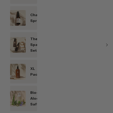
Chakren-
Sprays
Themen-
Spar-
Sets
XL
Packungen
Bio-
Aloe
Saft