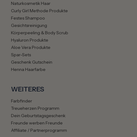
✔ ohne Alkohol
Naturkosmetik Haar
✔ ohne Sulfate
Curly Girl Methode Produkte
✔ für die tägliche Anwendung geeignet
Festes Shampoo
✔ 150 ml Pump-Schaumspender
Gesichtsreinigung
Körperpeeling & Body Scrub
Hyaluron Produkte
Aloe Vera Produkte
FAQ – Häufige Fragen zum My Perfect
Spar-Sets
Styling Mousse
Geschenk Gutschein
Henna Haarfarbe
Macht das Mousse die Haare hart oder
crunchy?
WEITERES
Nein. Das Mousse wurde bewusst entwickelt, um Locken
und Stylings natürlich zu definieren – ohne steifen oder
Farbfinder
klebrigen Effekt.
Treueherzen Programm
Dein Geburtstagsgeschenk
Kann ich das Mousse auch für glatte Stylings
Freunde werben Freunde
verwenden?
Affiliate / Partnerprogramm