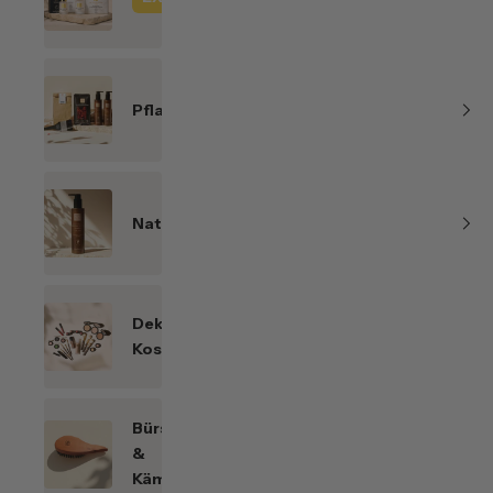
Line
Pflanzenhaarfarben
Naturkosmetik
Dekorative
Kosmetik
Bürsten
&
Kämme