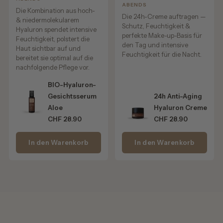
ABENDS
✔️ optisch gemilderte Augenringe & Schwellungen
Die Kombination aus hoch-
Die 24h-Creme auftragen —
✔️ gepflegte, geglättete Haut den ganzen Tag
& niedermolekularem
Schutz, Feuchtigkeit &
Hyaluron spendet intensive
✔️ verbessertes Hautgefühl & Mikrozirkulation
perfekte Make-up-Basis für
Feuchtigkeit, polstert die
den Tag und intensive
Haut sichtbar auf und
💧
Für alle Hauttypen & jeden Tag
Feuchtigkeit für die Nacht.
bereitet sie optimal auf die
nachfolgende Pflege vor.
Auch ideal:
BIO-Hyaluron-
✔️ für empfindliche Haut
Gesichtsserum
24h Anti-Aging
✔️ für Fältchen um die Lippen
Aloe
Hyaluron Creme
✔️ als schnell einziehende Make-up-Grundlage
CHF 28.90
CHF 28.90
✔️ unter Foundation oder Magic Touch Tagescreme
In den Warenkorb
In den Warenkorb
🌙
Anwendung
Morgens eine kleine Menge sanft um die Augenpartie
einklopfen.
Tipp:
Auch auf die Lippenkontur auftragen – als pflegende