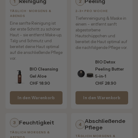
Reinigung
Peeling
1
2
✔️ unterstützt die Mikrozirkulation
✔️ lässt die Augenpartie wacher erscheinen
TÄGLICH · MORGENS &
2–3× PRO WOCHE
ABENDS
✔️ kann Schwellungen & Müdigkeitsanzeichen optisch
Tiefenreinigung & Maske in
Eine sanfte Reinigung ist
einem – entfernt sanft
reduzieren
der erste Schritt zu schöner
abgestorbene
Haut – sie entfernt Make-up,
Hautschüppchen und
🌿
Weitere Bio-Aktivstoffe & ihre Wirkung
Talg und Schmutz und
bereitet die Haut optimal auf
bereitet deine Haut optimal
die nachfolgende Pflege vor.
🪴 Sheabutter – stärkt die Hautbarriere & pflegt intensiv
auf die anschließende Pflege
🍃 Chlorella-Algen-Extrakt – unterstützt die Hautstruktur &
vor.
BIO Detox
Spannkraft
BIO Cleansing
Peeling Butter
🌺 Hibiskus-Extrakt – stärkt die Hautbarriere & mildert
Gel Aloe
5-in-1
Rötungen
CHF 18.90
CHF 28.90
🍋 Vitamin C – antioxidativ, vitalisierend &
strahlkraftfördernd
In den Warenkorb
In den Warenkorb
🫒 Olivenfrucht-Extrakt – nährend & regenerierend
✨
Ergebnis – was du sehen & spüren kannst
Abschließende
Feuchtigkeit
3
4
Pflege
✔️ sofort glattere, straffere Augenpartie
TÄGLICH MORGENS &
✔️ frischere Ausstrahlung & mehr Leuchtkraft
TÄGLICH MORGENS &
ABENDS