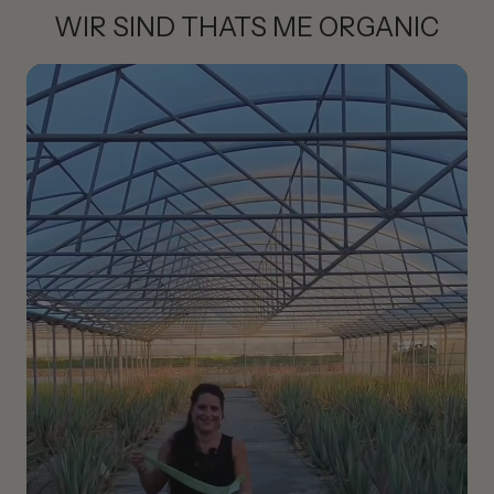
Basis unter Lippenpflege oder Lippenstift.
WIR SIND THATS ME ORGANIC
🌞
Für ein vollendetes 24h-Augenlifting
Abends die My Luxury Eye Cream Night Lift anwenden –
für Regeneration & Tiefenpflege im Schlaf.
Die Kombination macht’s. 💎