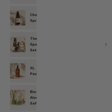
Chakren-
Sprays
Themen-
Spar-
Sets
XL
Packungen
Bio-
Aloe
Saft