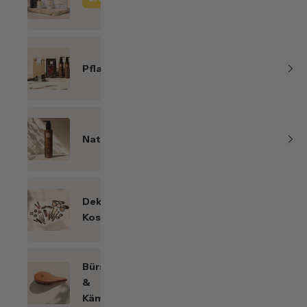
Line
Pflanzenhaarfarben
Naturkosmetik
Dekorative
Kosmetik
Bürsten
&
Kämme