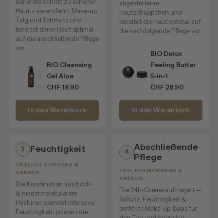
der erste Schritt zu schöner
abgestorbene
Ideal bei:
Haut – sie entfernt Make-up,
Hautschüppchen und
Seborrhoisches Ekzem, trockenere und juckendere
Talg und Schmutz und
bereitet die Haut optimal auf
bereitet deine Haut optimal
die nachfolgende Pflege vor.
Kopfhaut
auf die anschließende Pflege
Schuppen
vor.
BIO Detox
Fettige Haare und Kopfhaut
BIO Cleansing
Peeling Butter
Trockene Haare + Spliss
Gel Aloe
5-in-1
Allergien + Empfindlichkeiten
CHF 18.90
CHF 28.90
auf Reisen + für unterwegs
für feines Haar
In den Warenkorb
In den Warenkorb
gibt Stand + Volumen
für Pflege + Haarglanz
ACHTUNG:
Nicht in Kontakt mit den Augen bringen.
Abschließende
Feuchtigkeit
3
4
Pflege
TÄGLICH MORGENS &
TÄGLICH MORGENS &
ABENDS
ABENDS
Die Kombination aus hoch-
Die 24h-Creme auftragen —
& niedermolekularem
Schutz, Feuchtigkeit &
Hyaluron spendet intensive
perfekte Make-up-Basis für
Feuchtigkeit, polstert die
den Tag und intensive