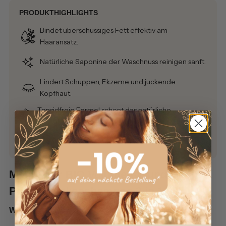
PRODUKTHIGHLIGHTS
Bindet überschüssiges Fett effektiv am
Haaransatz.
Natürliche Saponine der Waschnuss reinigen sanft.
Lindert Schuppen, Ekzeme und juckende
Kopfhaut.
Tensidfreie Formel schont das natürliche
Hautgleichgewicht.
Ideal für Reisen, Wohnmobil und Handgepäck.
Mehr über BIO Volumen-Wunder - No
Poo + Trockenshampoo 2 in 1 90g
Was ist das No-Poo
+
Trockenshampoo?