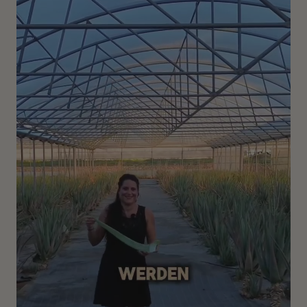
Weitere Informationen zu den Inhaltsstoffen und deren
Wirkungen auf die Haare findest Du
👉
hier
.
Dort kannst
Du nachlesen, warum unser Volumen-Wunder ein wahres
Kraftpaket ist !😃