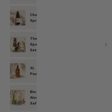
Chakren-
Sprays
Themen-
Spar-
Sets
XL
Packungen
Bio-
Aloe
Saft