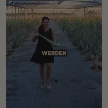
Unsere Empfehlung für graues Haar – ideale Mischungen:
Cool Deep Black + Warm Chestnut Brown
Cool Deep Brown + Warm Chestnut Brown
Cool Middle Brown + Warm Nougat Brown
Welche Farbtiefe du wählst, hängt ganz von deinem
Wunsch-Ergebnis ab.
Du bist unsicher, welche Nuance am besten zu dir passt?
Schreib uns einfach – wir beraten dich kostenlos und
persönlich über WhatsApp oder Telegram!