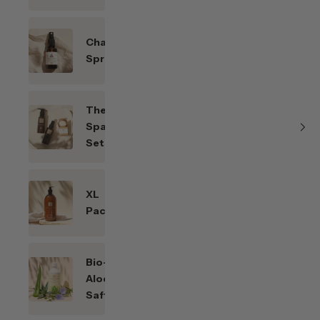
Chakren-
Sprays
Themen-
Spar-
Sets
XL
Packungen
Bio-
Aloe
Saft