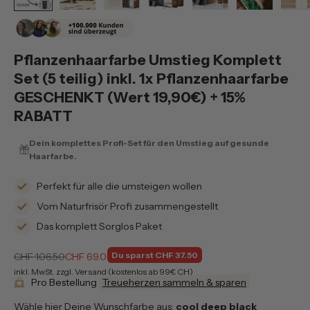
Pflanzenhaarfarbe Umstieg Komplett
Set (5 teilig) inkl. 1x Pflanzenhaarfarbe
GESCHENKT (Wert 19,90€) + 15%
RABATT
Dein komplettes Profi-Set für den Umstieg auf gesunde
Haarfarbe.
Perfekt für alle die umsteigen wollen
Vom Naturfrisör Profi zusammengestellt
Das komplett Sorglos Paket
Normaler Preis
Verkaufspreis
Du sparst CHF 37.50
CHF 106.50
CHF 69.00
inkl. MwSt. zzgl. Versand (kostenlos ab 99€ CH)
Pro Bestellung
Treueherzen sammeln & sparen
Wähle hier Deine Wunschfarbe aus:
cool deep black