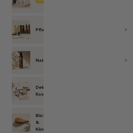
Line
Pflanzenhaarfarben
Naturkosmetik
Dekorative
Kosmetik
Bürsten
&
Kämme