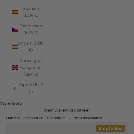
Spanien
(EUR €)
Tschechien
(EUR €)
Ungarn (EUR
€)
Vereinigtes
Königreich
(GBP £)
Zypern (EUR
€)
Warenkorb
Dein Warenkorb ist leer
Startseite
Komplett SET´s für perfekte...
Pflanzenhaarfarbe Umstieg Komplett Set (5 teilig) inkl. 1x Pflanzenhaarfarbe GESCHENKT (Wert 19,90€) + 15% RABATT
Empfohlen