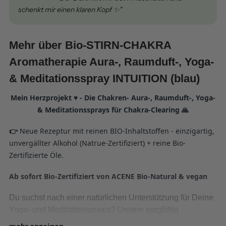
schenkt mir einen klaren Kopf ✨"
Mehr über Bio-STIRN-CHAKRA
Aromatherapie Aura-, Raumduft-, Yoga-
& Meditationsspray INTUITION (blau)
Mein Herzprojekt ♥ - Die Chakren- Aura-, Raumduft-, Yoga-
& Meditationssprays für Chakra-Clearing 🙏
👉
Neue Rezeptur mit reinen BIO-Inhaltstoffen - einzigartig,
unvergällter Alkohol (Natrue-Zertifiziert) + reine Bio-
Zertifizierte Öle.
Ab sofort Bio-Zertifiziert von ACENE Bio-Natural & vegan
Du suchst nach einer natürlichen Unterstützung für Deine
Yoga- und Meditationspraxis? Unsere sorgfältig
hergestellten Chakrasprays sind genau das Richtige für
mehr
anzeigen