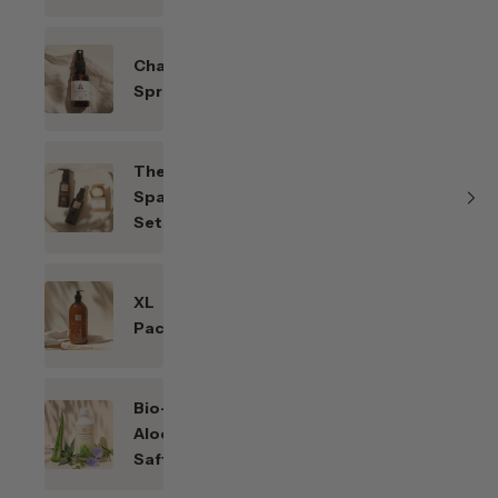
Chakren-
Sprays
Themen-
Spar-
Sets
XL
Packungen
Bio-
Aloe
Saft