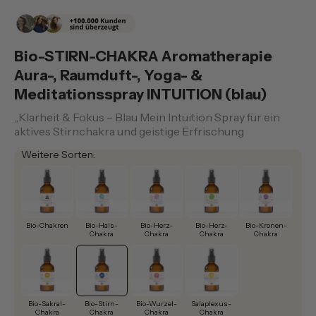
Bio-STIRN-CHAKRA Aromatherapie
Aura-, Raumduft-, Yoga- &
Meditationsspray INTUITION (blau)
„Klarheit & Fokus – Blau Mein Intuition Spray für ein
aktives Stirnchakra und geistige Erfrischung
Weitere Sorten:
Bio-Chakren
Bio-Hals-
Bio-Herz-
Bio-Herz-
Bio-Kronen-
Chakra
Chakra
Chakra
Chakra
Bio-Sakral-
Bio-Stirn-
Bio-Wurzel-
Salaplexus-
Chakra
Chakra
Chakra
Chakra