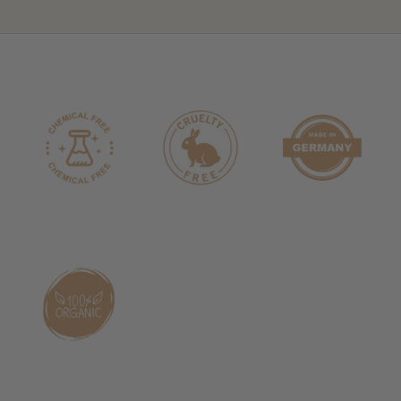
Auch Ideal für Duftlampen, Stövchen und
Luftbefeuchter.
Als Tipp für die Sommerzeit:
Eukalyptusöl enthält den
natürlichen Wirkstoff PMD, der Mücken effektiv abwehrt,
indem er ihren Geruchssinn stört!