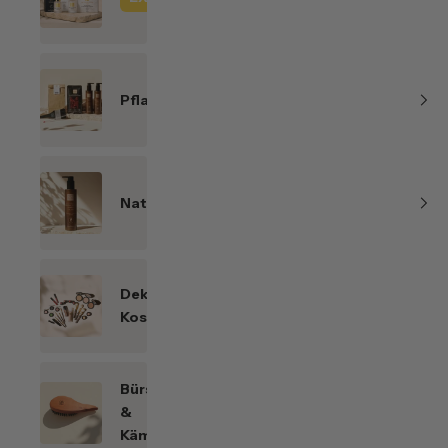
Line
Pflanzenhaarfarben
Naturkosmetik
Dekorative
Kosmetik
Bürsten
&
Kämme