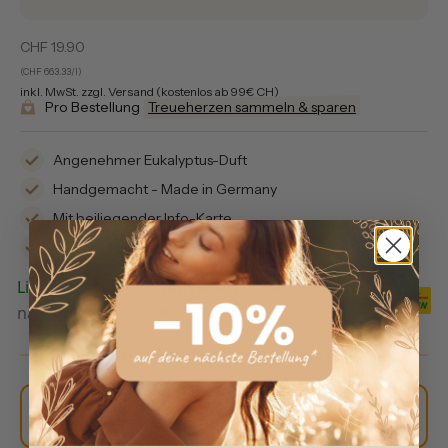
Verkaufspreis
CHF 19.90
(CHF 663.33/l)
inkl. MwSt. zzgl. Versand (kostenlos ab 99€ CH)
Pro Bestellung
Treueherzen sammeln & sparen
Angenehmer Eukalyptus-Duft
Handgemacht - Made in Germany
Mit beiliegender Info-Karte
Sehr ergiebig
Lieferung vorauss.
Mittwoch, 12.08.
nach
Deutschland
Mehr kaufen lohnt sich 🤗
CHF 19.90
1 Stück
CHF 663.33
/ L