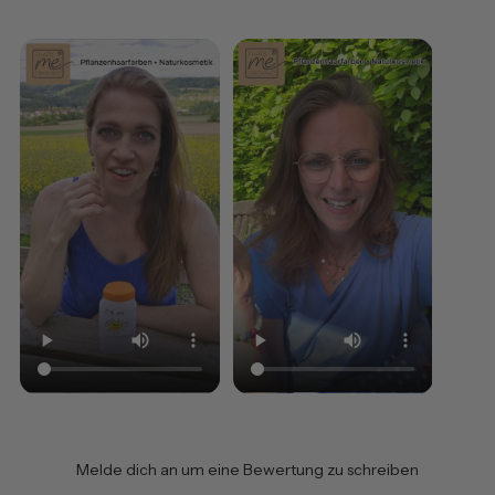
✔ Feuchtigkeit
✔ Frische
✔ Beruhigung
✔ Regeneration
✔ ein gepflegtes Hautgefühl ohne zu beschweren
Besonders angenehm nach dem Sonnenbad, bei
trockener Sommerhaut oder immer dann, wenn Haut und
Haare einen sofortigen Frischekick brauchen 💧
Sommerpflege für Haare & Kopfhaut
Sonne, Salz- und Chlorwasser können Haare und
Kopfhaut schnell austrocknen.
Die enthaltenen Aloe-Produkte versorgen Haarlängen und
Kopfhaut intensiv mit Feuchtigkeit und sorgen gleichzeitig
Melde dich an um eine Bewertung zu schreiben
für ein leichteres, geschmeidigeres Haargefühl.