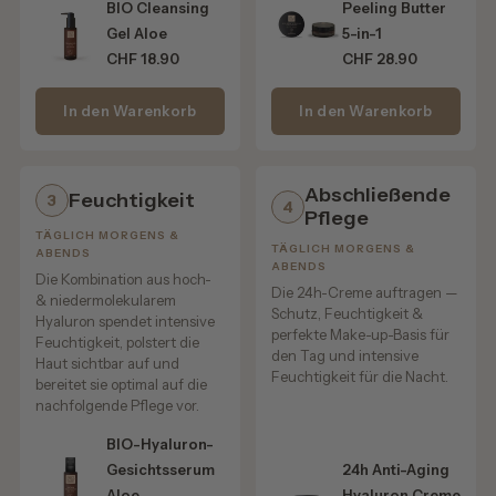
BIO Cleansing
Peeling Butter
SOS Roll-On Aloe:
Gel Aloe
5-in-1
CHF 18.90
CHF 28.90
Bei Bedarf direkt auf gereizte Hautstellen auftragen.
Aloe Vera Splash 3in1:
In den Warenkorb
In den Warenkorb
Vor, während oder nach dem Sonnen auf Haut & Haare
sprühen – für sofortige Frische und Feuchtigkeit.
Abschließende
Feuchtigkeit
3
4
Pflege
TÄGLICH MORGENS &
TÄGLICH MORGENS &
ABENDS
Gut zu wissen
ABENDS
Die Kombination aus hoch-
Die 24h-Creme auftragen —
& niedermolekularem
✔ leichte Sommerpflege für Haut & Haare
Schutz, Feuchtigkeit &
Hyaluron spendet intensive
✔ ideal für Urlaub, Strand & Alltag
perfekte Make-up-Basis für
Feuchtigkeit, polstert die
✔ mit frischer Aloe Vera
den Tag und intensive
Haut sichtbar auf und
Feuchtigkeit für die Nacht.
✔ ohne Titandioxid
bereitet sie optimal auf die
nachfolgende Pflege vor.
✔ ohne schwere Texturen
✔ für die ganze Familie geeignet
BIO-Hyaluron-
✔ perfekt für warme Sommertage
Gesichtsserum
24h Anti-Aging
Aloe
Hyaluron Creme