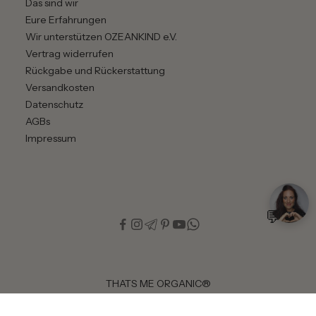
Das sind wir
Eure Erfahrungen
Wir unterstützen OZEANKIND e.V.
Vertrag widerrufen
Rückgabe und Rückerstattung
Versandkosten
Datenschutz
AGBs
Impressum
Wir beraten dich persönlich
THATS ME ORGANIC®
Cool durch den Sommer Set - für alle
Hauttypen bei Sonneneinstrahlung