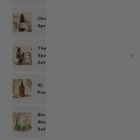
Chakren-
Sprays
Themen-
Spar-
Sets
XL
Packungen
Bio-
Aloe
Saft