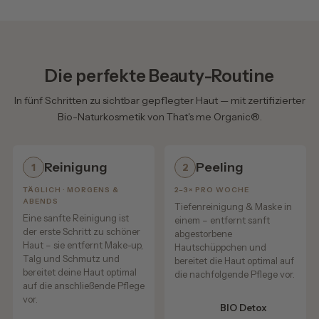
Besonders beliebt im Sommer:
✔ Aloe Vera Splash als Locken-Refresh
Die perfekte Beauty-Routine
✔ leichte Pflege für trockene Spitzen
✔ Feuchtigkeitspflege für Kopfhaut & Haarlängen
In fünf Schritten zu sichtbar gepflegter Haut — mit zertifizierter
✔ Frischekick unterwegs
Bio-Naturkosmetik von That's me Organic®.
✔ angenehm gepflegte Haare trotz Sonne & Hitze
Reinigung
Peeling
1
2
Anwendung – einfach & unkompliziert
TÄGLICH · MORGENS &
2–3× PRO WOCHE
ABENDS
Tiefenreinigung & Maske in
Summer Love Sonnenschutz-Spray:
Eine sanfte Reinigung ist
einem – entfernt sanft
Vor dem Sonnen großzügig auftragen und gleichmäßig
der erste Schritt zu schöner
abgestorbene
Haut – sie entfernt Make-up,
verteilen.
Hautschüppchen und
Talg und Schmutz und
bereitet die Haut optimal auf
bereitet deine Haut optimal
die nachfolgende Pflege vor.
Aloe Vera Gel 2in1:
auf die anschließende Pflege
Nach dem Sonnenbad auf Haut oder Haare auftragen –
vor.
BIO Detox
für intensive Feuchtigkeit und Kühlung.