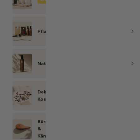
Line
Pflanzenhaarfarben
Naturkosmetik
Dekorative
Kosmetik
Bürsten
&
Kämme