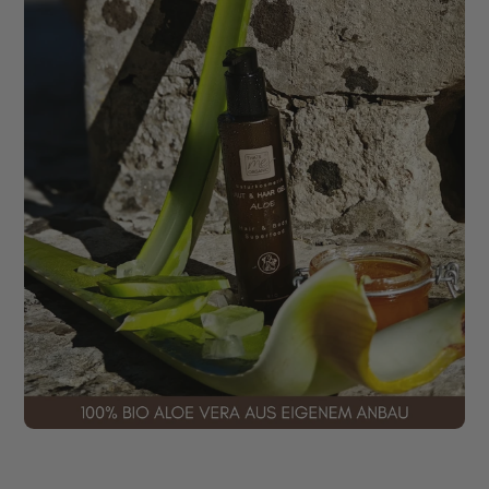
✔ ohne schweren Weißfilm
✔ leichte, atmungsaktive Texturen
✔ intensive Feuchtigkeit statt schwerem Fettfilm
✔ frische Pflanzenkraft mit Aloe Vera
✔ Pflege & Schutz in einem
Die Produkte ziehen angenehm ein und hinterlassen ein
gepflegtes, frisches Hautgefühl – ideal für warme
Sommertage.
Frische Pflanzenkraft für Haut & Haare
Aloe Vera ist gerade im Sommer besonders beliebt, weil
sie intensiv Feuchtigkeit spendet und sich angenehm
leicht auf Haut und Haaren anfühlt.
Unsere Sommerpflege kombiniert frische Aloe Vera mit
leichten Texturen für: