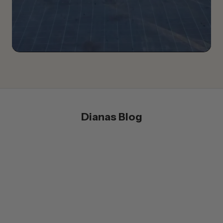
heiße Sommertage.
Viele nutzen es zusätzlich:
als Körperspray
als Gesichtserfrischung
für trockene Haarspitzen
als Locken-Refresh
nach dem Baden oder Sonnen
Hinterlassen die Produkte ein schweres oder
Dianas Blog
klebriges Hautgefühl?
Nein 😊 Alle Produkte im Set wurden bewusst leicht
formuliert und ziehen angenehm ein – ohne zu
beschweren oder einen fettigen Film zu hinterlassen.
Ist das Sommerpflege-Set auch für
empfindliche Haut geeignet?
Ja. Die Produkte wurden bewusst hautfreundlich