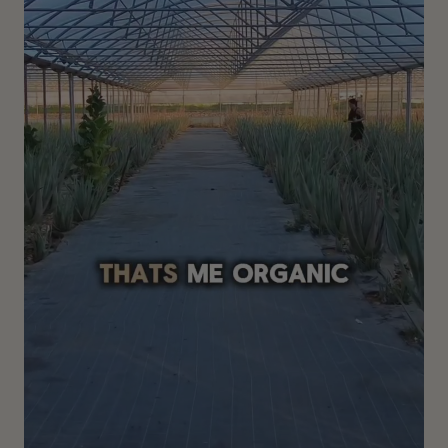
Kann ich das Aloe Vera Gel auch für Haare
verwenden?
Ja 💧 Das Aloe Vera Gel 2in1 eignet sich hervorragend für
trockene Haarlängen und sonnengestresste Haare und
wird von vielen als leichte Leave-in Pflege verwendet.
Wofür kann ich den SOS Roll-On verwenden?
Der SOS Roll-On eignet sich ideal bei gereizter Haut,
Spannungsgefühlen oder Insektenstichen und sorgt für
ein angenehm beruhigtes Hautgefühl.
Was macht das Aloe Vera Splash so
besonders?
Das Aloe Vera Splash ist ein echter Sommer-Allrounder
🌊 Es spendet Haut und Haaren Feuchtigkeit, sorgt für
einen sofortigen Frischekick und eignet sich ideal für