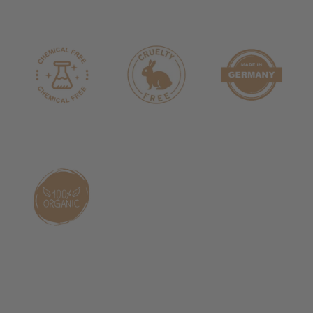
Dein Sommer. Deine Pflege. ☀️
Mit dem Sommerpflege-Set „Cool durch den Sommer“
genießt Du warme Tage mit leichter Pflege, frischer
Pflanzenkraft und einem angenehm gepflegten
Hautgefühl.
Ein Sommer-Set, das viele irgendwann einfach immer
griffbereit haben möchten – zuhause, im Urlaub oder
unterwegs.