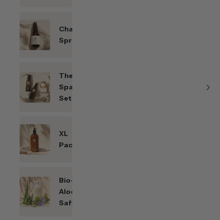
Chakren-
Sprays
Themen-
Spar-
Sets
XL
Packungen
Bio-
Aloe
Saft