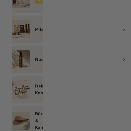
Line
Pflanzenhaarfarben
Naturkosmetik
Dekorative
Kosmetik
Bürsten
&
Kämme