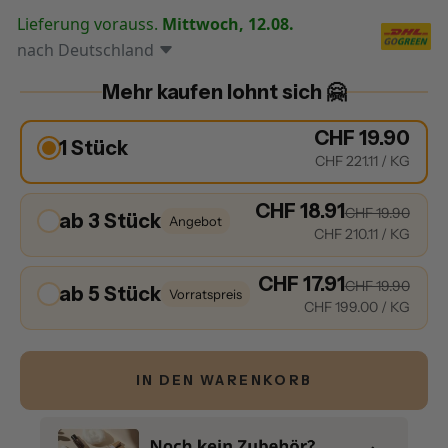
Lieferung vorauss.
Mittwoch, 12.08.
nach
Deutschland
Mehr kaufen lohnt sich 🤗
CHF 19.90
1 Stück
CHF 221.11
/ KG
CHF 18.91
CHF 19.90
ab 3 Stück
Angebot
CHF 210.11
/ KG
CHF 17.91
CHF 19.90
ab 5 Stück
Vorratspreis
CHF 199.00
/ KG
IN DEN WARENKORB