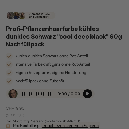
Profi-Pflanzenhaarfarbe kühles
dunkles Schwarz "cool deep black" 90g
Nachfüllpack
kühles dunkles Schwarz ohne Rot-Anteil
intensive Färbekraft ganz ohne Rot-Anteil
Eigene Rezepturen, eigene Herstellung
Nachfüllpack ohne Zubehör
0:00 / 0:00
Verkaufspreis
CHF 19.90
(CHF 221.11/kg)
inkl. MwSt. zzgl. Versand (kostenlos ab 99€ CH)
Pro Bestellung
Treueherzen sammeln + sparen