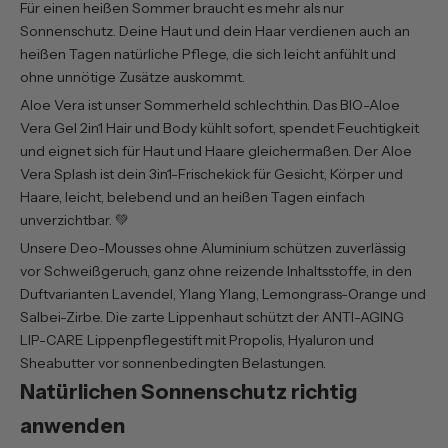
Für einen heißen Sommer braucht es mehr als nur
Sonnenschutz. Deine Haut und dein Haar verdienen auch an
heißen Tagen natürliche Pflege, die sich leicht anfühlt und
ohne unnötige Zusätze auskommt.
Aloe Vera ist unser Sommerheld schlechthin. Das
BIO-Aloe
Vera Gel 2in1 Hair und Body
kühlt sofort, spendet Feuchtigkeit
und eignet sich für Haut und Haare gleichermaßen. Der
Aloe
Vera Splash
ist dein 3in1-Frischekick für Gesicht, Körper und
Haare, leicht, belebend und an heißen Tagen einfach
unverzichtbar. 💚
Unsere
Deo-Mousses ohne Aluminium
schützen zuverlässig
vor Schweißgeruch, ganz ohne reizende Inhaltsstoffe, in den
Duftvarianten Lavendel, Ylang Ylang, Lemongrass-Orange und
Salbei-Zirbe. Die zarte Lippenhaut schützt der
ANTI-AGING
LIP-CARE Lippenpflegestift
mit Propolis, Hyaluron und
Sheabutter vor sonnenbedingten Belastungen.
Natürlichen Sonnenschutz richtig
anwenden