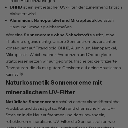
in die Haut einzudringen.
DHHB
ist ein synthetischer UV-Filter, der zunehmend kritisch
diskutiert wird.
Aluminium, Nanopartikel und Mikroplastik
belasten
Haut und Umwelt gleichermaßen.
Wer eine
Sonnencreme ohne Schadstoffe
sucht, ist bei
Thats me organic richtig. Unsere Sonnencremes verzichten
konsequent auf Titandioxid, DHHB, Aluminium, Nanopartikel,
Mikroplastik, Weichmacher, Avobenzon und Octocrylene.
Stattdessen setzen wir auf geprüfte, frische bio-zertifizierte
Rezepturen, die du mit gutem Gewissen auf deine Haut lassen
kannst. 💚
Naturkosmetik Sonnencreme mit
mineralischem UV-Filter
Natürliche Sonnencreme
schützt anders als herkömmliche
Produkte, und das ist gut so. Während chemische Filter UV-
Strahlen in die Haut aufnehmen und dort umwandeln,
reflektieren mineralische UV-Filter die Sonnenstrahlen wie
kleine Spiegel direkt an der Hautoberfläche. Das macht sie