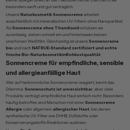
besonders sanft und gut verträglich.
Unsere
Naturkosmetik Sonnencreme
arbeitet
ausschließlich mit mineralischen UV-Filtern ohne Nanopartikel.
Als
Sonnencreme ohne Titandioxid
schützen sie
zuverlässig, ziehen schnell ein und hinterlassen keinen
unschönen Weißfilm. Gleichzeitig ist unsere
Sonnencreme
bio
und nach
NATRUE-Standard zertifiziert und echte
frische Bio-NaturkosmetikinRohkostqualität
.
Sonnencreme für empfindliche, sensible
und allergieanfällige Haut
Wer auf herkömmliche Sonnencreme reagiert, kennt das
Dilemma:
Sonnenschutz ist unverzichtbar
, aber viele
Produkte verträgt empfindliche Haut einfach nicht. Besonders
häufig betroffen sind Menschen mit einer
Sonnencreme
Allergie
oder allgemein
allergischer Haut
, bei denen
synthetische UV-Filter wie DHHB, Duftstoffe oder
Konservierungsstoffe Reaktionen auslösen.