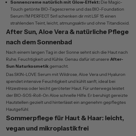
Sonnencreme natürlich mit Glow-Effekt:
Die
Magic-
Touch getönte BIO-Tagescreme
und das
BIO-Foundation
Serum I'M PERFECT 5in1
schenken dir mit LSF 15 einen
strahlenden Teint, leicht, atmungsaktiv und ohne Titandioxid.
After Sun, Aloe Vera & natürliche Pflege
nach dem Sonnenbad
Nach einem langen Tag in der Sonne sehnt sich die Haut nach
Ruhe, Feuchtigkeit und Kühle. Genau dafür ist unsere
After-
Sun Naturkosmetik
gemacht.
Das
SKIN-LOVE Serum mit Wildrose, Aloe Vera und Hyaluron
spendet intensive Feuchtigkeit und kühlt sanft, ideal bei
Hitzestress oder leicht geröteter Haut. Für unterwegs leistet
der
BIO-SOS-Roll-On Aloe
schnelle Hilfe. Er beruhigt gereizte
Hautstellen gezielt und hinterlässt ein angenehm gepflegtes
Hautgefühl.
Sommerpflege für Haut & Haar: leicht,
vegan und mikroplastikfrei