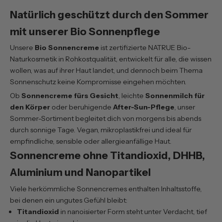
Natürlich geschützt durch den Sommer
mit unserer Bio Sonnenpflege
Unsere
Bio Sonnencreme
ist zertifizierte NATRUE Bio-
Naturkosmetik in Rohkostqualität, entwickelt für alle, die wissen
wollen, was auf ihrer Haut landet, und dennoch beim Thema
Sonnenschutz keine Kompromisse eingehen möchten.
Ob
Sonnencreme fürs Gesicht
, leichte
Sonnenmilch für
den Körper
oder beruhigende
After-Sun-Pflege
, unser
Sommer-Sortiment begleitet dich von morgens bis abends
durch sonnige Tage. Vegan, mikroplastikfrei und ideal für
empfindliche, sensible oder allergieanfällige Haut.
Sonnencreme ohne Titandioxid, DHHB,
Aluminium und Nanopartikel
Viele herkömmliche Sonnencremes enthalten Inhaltsstoffe,
bei denen ein ungutes Gefühl bleibt:
Titandioxid
in nanoisierter Form steht unter Verdacht, tief