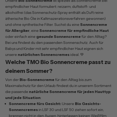
Unsere
Bio Sonnencreme
ist speziell als Sonnencreme bei
empfindlicher Haut formuliert: reizarm, duftstoff- und
alkoholfrei (das Sonnenschutz-Spray enthält als Duft reine
ätherische Bio Öle in Kaltmazerationsverfahren gewonnen)
und ohne synthetische Filter. Suchst du eine
Sonnencreme
für Allergiker
, eine
Sonnencreme für empfindliche Haut
oder einfach eine
gesunde Sonnencreme
für den Alltag?
Bei uns findest du den passenden Sonnenschutz. Auch für
Babys und Kinder mit sehr empfindlicher Haut eignen sich
unsere
natürlichen Sonnencremes
ideal. 💚
Welche TMO Bio Sonnencreme passt zu
deinem Sommer?
Von der
Bio-Sonnencreme
für den Alltag bis zum
Maximalschutz für den Urlaub findest du in unserem Sortiment
die passende
natürliche Sonnencreme für jeden Hauttyp
und jede Situation
:
Sonnencreme fürs Gesicht:
Unsere
Bio Gesichts-
Sonnencremes
in
LSF 30
und
LSF 50
ziehen sofort ein,
brennen nicht in den Augen, hinterlassen keinen Weißfilm