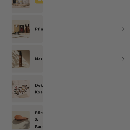
Line
Pflanzenhaarfarben
Naturkosmetik
Dekorative
Kosmetik
Bürsten
&
Kämme