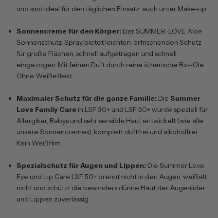
und sind ideal für den täglichen Einsatz, auch unter Make-up.
Sonnencreme für den Körper:
Der
SUMMER-LOVE Aloe
Sonnenschutz-Spray
bietet leichten, erfrischenden Schutz
für große Flächen, schnell aufgetragen und schnell
eingezogen. Mit feinen Duft durch reine ätherische Bio-Öle.
Ohne Weißeffekt.
Maximaler Schutz für die ganze Familie:
Die
Summer
Love Family Care
in
LSF 30+
und
LSF 50+
wurde speziell für
Allergiker, Babys und sehr sensible Haut entwickelt (wie alle
unsere Sonnencremes), komplett duftfrei und alkoholfrei.
Kein Weißfilm.
Spezialschutz für Augen und Lippen:
Die
Summer Love
Eye und Lip Care LSF 50+
brennt nicht in den Augen, weißelt
nicht und schützt die besonders dünne Haut der Augenlider
und Lippen zuverlässig.