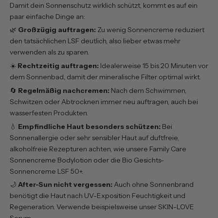
Damit dein Sonnenschutz wirklich schützt, kommt es auf ein
paar einfache Dinge an:
🌿
Großzügig auftragen:
Zu wenig Sonnencreme reduziert
den tatsächlichen LSF deutlich, also lieber etwas mehr
verwenden als zu sparen.
☀️
Rechtzeitig auftragen:
Idealerweise 15 bis 20 Minuten vor
dem Sonnenbad, damit der mineralische Filter optimal wirkt.
🔄
Regelmäßig nachcremen:
Nach dem Schwimmen,
Schwitzen oder Abtrocknen immer neu auftragen, auch bei
wasserfesten Produkten.
💧
Empfindliche Haut besonders schützen:
Bei
Sonnenallergie oder sehr sensibler Haut auf duftfreie,
alkoholfreie Rezepturen achten, wie unsere
Family Care
Sonnencreme Bodylotion
oder die
Bio Gesichts-
Sonnencreme LSF 50+
.
🌙
After-Sun nicht vergessen:
Auch ohne Sonnenbrand
benötigt die Haut nach UV-Exposition Feuchtigkeit und
Regeneration. Verwende beispielsweise unser
SKIN-LOVE