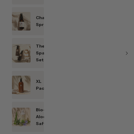
Chakren-
Sprays
Themen-
Spar-
Sets
XL
Packungen
Bio-
Aloe
Saft