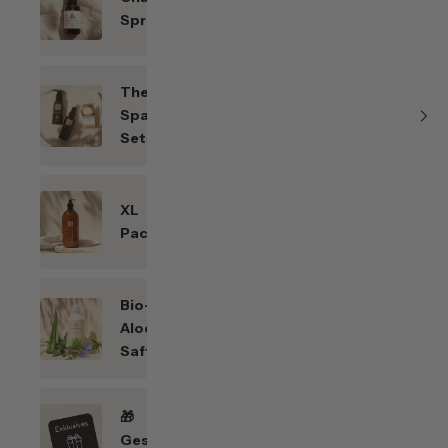
Sprays
Themen-
Spar-
Sets
XL
Packungen
Bio-
Aloe
Saft
🎁
Geschenkefinder