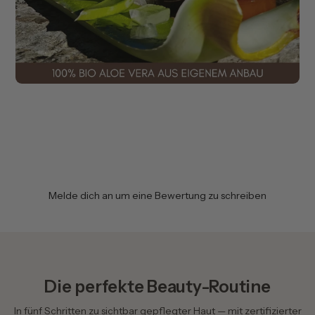
• beruhigt Brennen & Rötungen
• unterstützt Heilungsprozesse der empfindlichen
Lippenhaut
🫒
Olivenfruchtextrakt
Reich an Antioxidantien & Lipiden:
• stärkt die Hautbarriere
Melde dich an um eine Bewertung zu schreiben
• schützt vor austrocknenden Umweltfaktoren
• pflegt tiefenwirksam
Die perfekte Beauty-Routine
💦
Hyaluron
In fünf Schritten zu sichtbar gepflegter Haut — mit zertifizierter