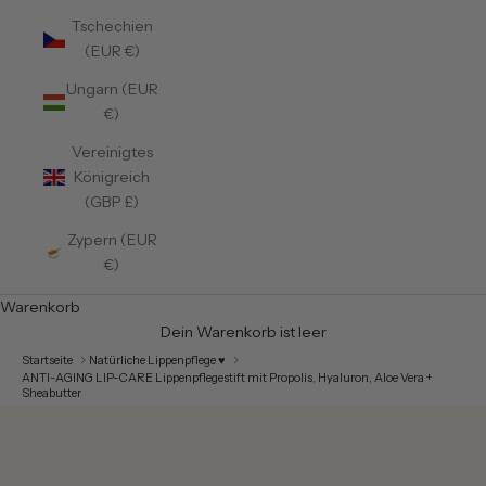
Tschechien
(EUR €)
Ungarn (EUR
€)
Vereinigtes
Königreich
(GBP £)
Zypern (EUR
€)
Warenkorb
Dein Warenkorb ist leer
Startseite
Natürliche Lippenpflege ♥
ANTI-AGING LIP-CARE Lippenpflegestift mit Propolis, Hyaluron, Aloe Vera +
Sheabutter