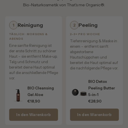
Bio-Naturkosmetik von That's me Organic®.
Feuchtigkeit pur für pralle Lippen:
• bindet Wasser in der Lippenhaut
Reinigung
Peeling
1
2
• glättet kleine Fältchen
TÄGLICH · MORGENS &
2–3× PRO WOCHE
ABENDS
Tiefenreinigung & Maske in
• sorgt für ein sanftes, natürliches „Plumping“-Gefühl
Eine sanfte Reinigung ist
einem – entfernt sanft
der erste Schritt zu schöner
abgestorbene
• macht die Lippen sichtbar glatter & praller
Haut – sie entfernt Make-up,
Hautschüppchen und
Talg und Schmutz und
bereitet die Haut optimal auf
bereitet deine Haut optimal
die nachfolgende Pflege vor.
auf die anschließende Pflege
vor.
🍯
Propolis
BIO Detox
BIO Cleansing
Peeling Butter
Das Schutzharz der Bienen – perfekt bei rissigen Lippen:
Gel Aloe
5-in-1
€18,90
€28,90
• wirkt antibakteriell
In den Warenkorb
In den Warenkorb
• unterstützt die natürliche Hautheilung