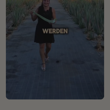
Mehrere enthaltene Pflanzenstoffe tragen dazu bei, die
Lippen vor äußeren Einflüssen wie
Kälte oder trockener
Luft
zu bewahren. So legt sich z. B. die Kombination aus
Sheabutter, Candelillawachs und Bienenwachs
wie ein
pflegender Schutzfilm auf die Lippen.
Anwendung:
Nach Bedarf sanft
auf die Lippen
auftragen
– ideal für die tägliche Pflegeroutine oder
zwischendurch, wann immer deine Lippen besondere
Zuwendung brauchen.
💚
Tipp:
Der
Lip Care
ist b
esonders angenehm bei
trockener Heizungsluft oder kaltem Wetter. Der sanfte
Pflegefilm aus Pflanzenwachsen wie
Candelillawachs
und Bienenwachs
legt sich schützend auf die Lippen.
Der
Lip Care Pflegestift
kann bei Bedarf auch dünn
rund
um die Augenpartie
aufgetragen werden – für ein
gepflegtes Hautgefühl.