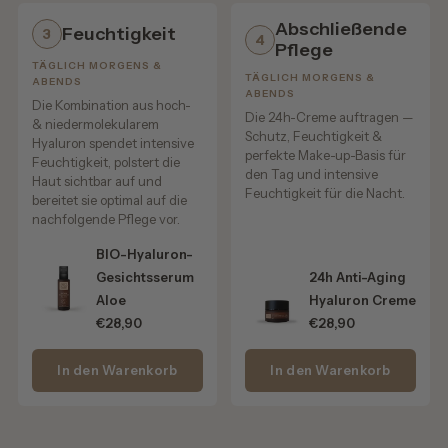
• schützt vor neuen Rissen
Abschließende
Feuchtigkeit
3
4
• ideal bei gereizten, entzündlichen Stellen
Pflege
TÄGLICH MORGENS &
TÄGLICH MORGENS &
ABENDS
ABENDS
Die Kombination aus hoch-
Die 24h-Creme auftragen —
& niedermolekularem
✨
Vitamin E
Schutz, Feuchtigkeit &
Hyaluron spendet intensive
perfekte Make-up-Basis für
Feuchtigkeit, polstert die
Der Anti-Aging Booster:
den Tag und intensive
Haut sichtbar auf und
Feuchtigkeit für die Nacht.
bereitet sie optimal auf die
• wirkt stark antioxidativ
nachfolgende Pflege vor.
• schützt die zarte Lippenhaut vor freien Radikalen
BIO-Hyaluron-
Gesichtsserum
24h Anti-Aging
• unterstützt die Regeneration
Aloe
Hyaluron Creme
€28,90
€28,90
In den Warenkorb
In den Warenkorb
Pflegevorteile im Überblick:
💧
Feuchtigkeit
– Pflegt und schützt die Lippen vor