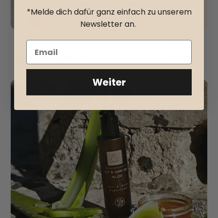
in Deutschland entwickelt
*Melde dich dafür ganz einfach zu unserem
Diana, Gründerin
Newsletter an.
🥥
Sheabutter
Bekannt aus 80+ Veröffentlichungen
Das Herz jeder echten Lippenpflege:
• regeneriert rissige Lippen
Weiter
• nährt intensiv
• macht die Lippen weich und elastisch
• wirkt entzündungsberuhigend
🌿
Aloe Vera
Der SOS-Wirkstoff gegen Irritationen:
• spendet sofort Feuchtigkeit