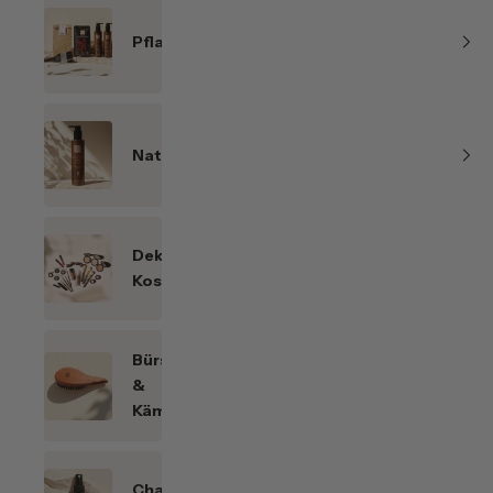
Pflanzenhaarfarben
Naturkosmetik
Dekorative
Kosmetik
Bürsten
&
Kämme
Chakren-