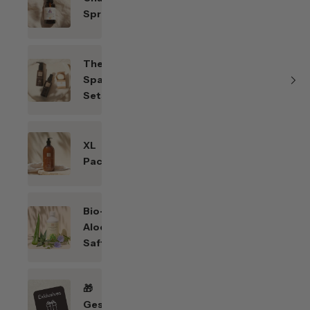
Sprays
Themen-
Spar-
Sets
XL
Packungen
Bio-
Aloe
Saft
🎁
Geschenkefinder