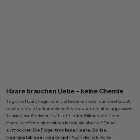
Hair Love Set - ultimative
Hair Volume Set - mehr
Pflege für Deine Haare
Volumen für Deine Haare
Normaler Preis
Verkaufspreis
Normaler Preis
Verkaufspreis
€60,70
€54,60
€60,60
€54,50
Du sparst €6,10
Du sparst €6,10
inkl. MwSt. zzgl. Versand
inkl. MwSt. zzgl. Versand
(€109,20/l)
Haare brauchen Liebe – keine Chemie
Tägliche Haarpflege kann viel bewirken oder auch viel kaputt
machen. Viele herkömmliche Shampoos enthalten aggressive
Tenside, synthetische Duftstoffe oder Silikone, die Deine
Haare kurzfristig glatt wirken lassen, sie aber auf Dauer
austrocknen. Die Folge:
trockene Haare, Spliss,
Haarausfall oder Haarbruch
. Auch die natürliche