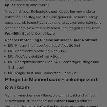
Spliss
, ohne zu beschweren.
Mit der richtigen Reihenfolge und liebevollen Anwendung
entsteht eine
Pflegeroutine
, die genau zu Deinem Haartyp
passt, egal ob feines Haar, strukturierte Locken oder störrische
Männerhaare. So wird aus Waschen und Pflegen ein tägliches
Wohlfühlritual
für Deine Haare.
Unsere Empfehlung für eine natürliche Haar-Routine:
BIO-Pflege-Shampoo "everyday" Aloe 200ml
BIO-Haarmaske & Spülung Aloe 2 in 1
BIO-Aloe Vera Gel 2in1 Hair + Body
BIO-Haarspitzencreme Aloe 24/7 Haarfestiger, Pflege und
Stylinggel
BIO-Magic Haut- und Haarspitzen-Liebe 2in1
Pflege für Männerhaare – unkompliziert
& wirksam
Männer wünschen sich Pflege, die schnell wirkt und einfach
anzuwenden ist. Besonders bei
kurzen Haaren
zählt ein
gesunder Griff, ein
gepflegter Look
und ein
angenehmes