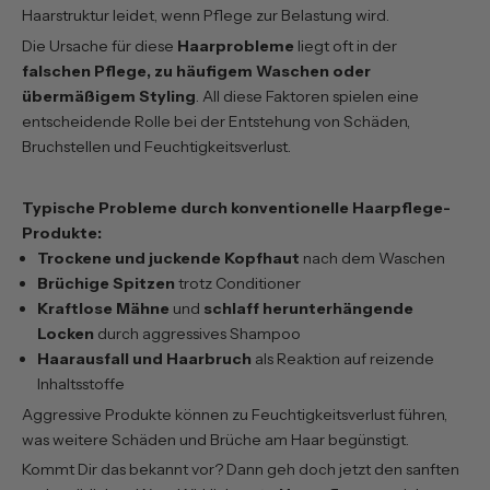
Haarstruktur leidet, wenn Pflege zur Belastung wird.
Die Ursache für diese
Haarprobleme
liegt oft in der
falschen Pflege, zu häufigem Waschen oder
übermäßigem Styling
. All diese Faktoren spielen eine
entscheidende Rolle bei der Entstehung von Schäden,
Bruchstellen und Feuchtigkeitsverlust.
Typische Probleme durch konventionelle Haarpflege-
Produkte:
Trockene und juckende Kopfhaut
nach dem Waschen
Brüchige Spitzen
trotz Conditioner
Kraftlose Mähne
und
schlaff herunterhängende
Locken
durch aggressives Shampoo
Haarausfall und Haarbruch
als Reaktion auf reizende
Inhaltsstoffe
Aggressive Produkte können zu Feuchtigkeitsverlust führen,
was weitere Schäden und Brüche am Haar begünstigt.
Kommt Dir das bekannt vor? Dann geh doch jetzt den sanften