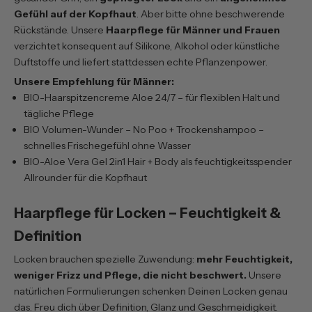
Gefühl auf der Kopfhaut
. Aber bitte ohne beschwerende
Rückstände. Unsere
Haarpflege für Männer und Frauen
verzichtet konsequent auf Silikone, Alkohol oder künstliche
Duftstoffe und liefert stattdessen echte Pflanzenpower.
Unsere Empfehlung für Männer:
BIO-Haarspitzencreme Aloe 24/7
– für flexiblen Halt und
tägliche Pflege
BIO Volumen-Wunder – No Poo + Trockenshampoo
–
schnelles Frischegefühl ohne Wasser
BIO-Aloe Vera Gel 2in1 Hair + Body
als feuchtigkeitsspender
Allrounder für die Kopfhaut
Haarpflege für Locken – Feuchtigkeit &
Definition
Locken brauchen spezielle Zuwendung:
mehr Feuchtigkeit,
weniger Frizz und Pflege, die nicht beschwert.
Unsere
natürlichen Formulierungen schenken Deinen Locken genau
das. Freu dich über Definition, Glanz und Geschmeidigkeit.