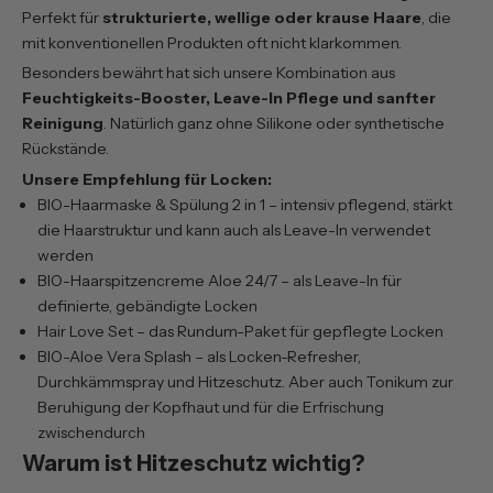
Perfekt für
strukturierte, wellige oder krause Haare
, die
mit konventionellen Produkten oft nicht klarkommen.
Besonders bewährt hat sich unsere Kombination aus
Feuchtigkeits-Booster, Leave-In Pflege und sanfter
Reinigung
. Natürlich ganz ohne Silikone oder synthetische
Rückstände.
Unsere Empfehlung für Locken:
BIO-Haarmaske & Spülung 2 in 1
– intensiv pflegend, stärkt
die Haarstruktur und kann auch als Leave-In verwendet
werden
BIO-Haarspitzencreme Aloe 24/7
– als Leave-In für
definierte, gebändigte Locken
Hair Love Set
– das Rundum-Paket für gepflegte Locken
BIO-Aloe Vera Splash
– als Locken-Refresher,
Durchkämmspray und Hitzeschutz. Aber auch Tonikum zur
Beruhigung der Kopfhaut und für die Erfrischung
zwischendurch
Warum ist Hitzeschutz wichtig?