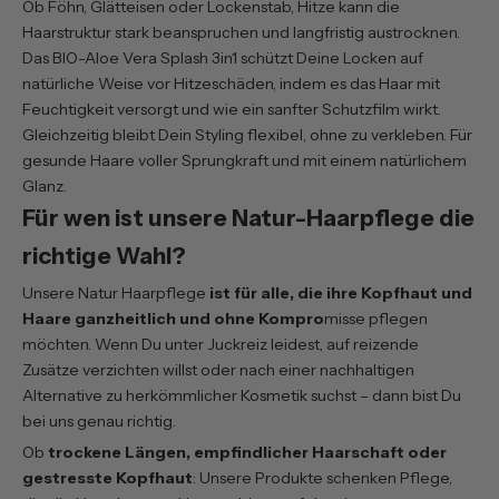
Ob Föhn, Glätteisen oder Lockenstab, Hitze kann die
Haarstruktur stark beanspruchen und langfristig austrocknen.
Das
BIO-Aloe Vera Splash 3in1
schützt Deine Locken auf
natürliche Weise vor Hitzeschäden, indem es das Haar mit
Feuchtigkeit versorgt und wie ein sanfter Schutzfilm wirkt.
Gleichzeitig bleibt Dein Styling flexibel, ohne zu verkleben. Für
gesunde Haare voller Sprungkraft und mit einem natürlichem
Glanz.
Für wen ist unsere Natur-Haarpflege die
richtige Wahl?
Unsere Natur Haarpflege
ist für alle, die ihre Kopfhaut und
Haare ganzheitlich und ohne Kompro
misse pflegen
möchten. Wenn Du unter Juckreiz leidest, auf reizende
Zusätze verzichten willst oder nach einer nachhaltigen
Alternative zu herkömmlicher Kosmetik suchst – dann bist Du
bei uns genau richtig.
Ob
trockene Längen, empfindlicher Haarschaft oder
gestresste Kopfhaut
: Unsere Produkte schenken Pflege,