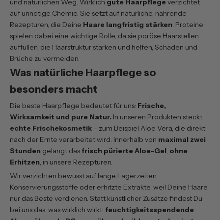
und natürlichen Weg. Wirklich
gute Haarpflege
verzichtet
auf unnötige Chemie. Sie setzt auf natürliche, nährende
Rezepturen, die Deine
Haare langfristig stärken
. Proteine
spielen dabei eine wichtige Rolle, da sie poröse Haarstellen
auffüllen, die Haarstruktur stärken und helfen, Schäden und
Brüche zu vermeiden.
Was natürliche Haarpflege so
besonders macht
Die beste Haarpflege bedeutet für uns:
Frische,
Wirksamkeit und pure Natur.
In unseren Produkten steckt
echte Frischekosmetik
– zum Beispiel Aloe Vera, die direkt
nach der Ernte verarbeitet wird. Innerhalb von
maximal zwei
Stunden
gelangt das
frisch pürierte Aloe-Gel
,
ohne
Erhitzen
, in unsere Rezepturen.
Wir verzichten bewusst auf lange Lagerzeiten,
Konservierungsstoffe oder erhitzte Extrakte, weil Deine Haare
nur das Beste verdienen. Statt künstlicher Zusätze findest Du
bei uns das, was wirklich wirkt:
feuchtigkeitsspendende