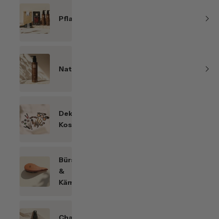
Pflanzenhaarfarben
Naturkosmetik
Dekorative
Kosmetik
Bürsten
&
Kämme
Chakren-