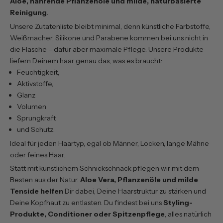
Aloe, nährende Pflanzenöle und milde, naturbasierte
Reinigung
.
Unsere Zutatenliste bleibt minimal, denn künstliche Farbstoffe,
Weißmacher, Silikone und Parabene kommen bei uns nicht in
die Flasche – dafür aber maximale Pflege. Unsere Produkte
liefern Deinem haar genau das, was es braucht:
Feuchtigkeit,
Aktivstoffe,
Glanz
Volumen
Sprungkraft
und Schutz.
Ideal für jeden Haartyp, egal ob Männer, Locken, lange Mähne
oder feines Haar.
Statt mit künstlichem Schnickschnack pflegen wir mit dem
Besten aus der Natur.
Aloe Vera, Pflanzenöle und milde
Tenside helfen
Dir dabei, Deine Haarstruktur zu stärken und
Deine Kopfhaut zu entlasten. Du findest bei uns
Styling-
Produkte, Conditioner oder Spitzenpflege
, alles natürlich