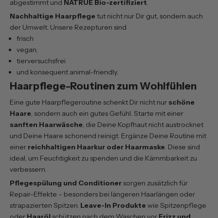
abgestimmt und
NATRUE Bio-zertifiziert
.
Nachhaltige Haarpflege
tut nicht nur Dir gut, sondern auch
der Umwelt. Unsere Rezepturen sind
frisch
vegan,
tierversuchsfrei
und konsequent animal-friendly.
Haarpflege-Routinen zum Wohlfühlen
Eine gute Haarpflegeroutine schenkt Dir nicht nur
schöne
Haare
, sondern auch ein gutes Gefühl. Starte mit einer
sanften Haarwäsche
, die Deine Kopfhaut nicht austrocknet
und Deine Haare schonend reinigt. Ergänze Deine Routine mit
einer
reichhaltigen Haarkur oder Haarmaske
. Diese sind
ideal, um Feuchtigkeit zu spenden und die Kämmbarkeit zu
verbessern.
Pflegespülung und Conditioner
sorgen zusätzlich für
Repair-Effekte – besonders bei längeren Haarlängen oder
strapazierten Spitzen.
Leave-In Produkte
wie Spitzenpflege
oder
Haaröl
schützen nach dem Waschen vor
Frizz und