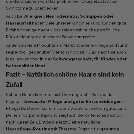
die die Ursachen von Haarproblemen fokussiert, statt nur
Symptome zu überdecken.
Auch bei
Allergien, Neurodermitis, Schuppen oder
Haarausfall
haben viele unserer Kundinnen und Kunden gute
Erfahrungen gemacht – das zeigen zahlreiche persönliche
Rückmeldungen auf
unserer Bewertungsseite
.
Anders als viele Produkte am Markt ist unsere Pflege sanft und
respektvoll gegenüber Mensch und Natur. Das macht sie auch
ideal anwendbar
in der Schwangerschaft, für Kinder oder
bei sensibler Haut
.
Fazit – Natürlich schöne Haare sind kein
Zufall
Schöne Haare kommen nicht von ungefähr. Sie sind das
Ergebnis
bewusster Pflege und guter Entscheidungen
.
Pflegst Du Deine Haare mit dem, was ihnen wirklich guttut und
Deinem Körper entspricht, zeigt sich der Unterschied schon
nach kurzer Zeit. Entdecke jetzt Deine natürliche
Haarpflege-Routine
mit Thats me Organic für
gesunde,