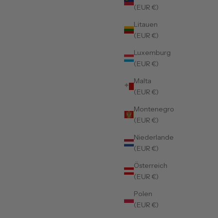
(EUR €)
Litauen
(EUR €)
Luxemburg
(EUR €)
Malta
(EUR €)
Montenegro
(EUR €)
Niederlande
(EUR €)
Österreich
(EUR €)
Polen
(EUR €)