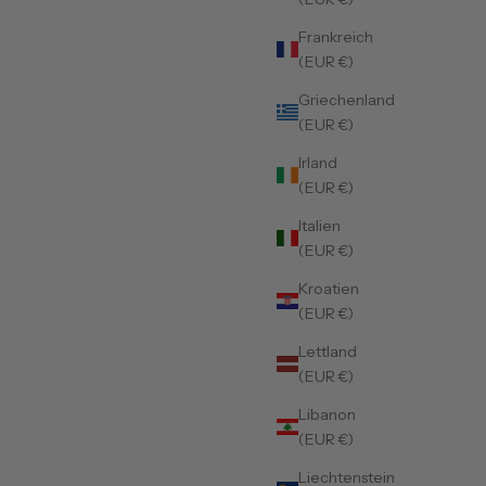
Frankreich
(EUR €)
Griechenland
(EUR €)
Irland
(EUR €)
Italien
(EUR €)
Kroatien
(EUR €)
Lettland
(EUR €)
Libanon
(EUR €)
Liechtenstein