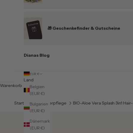
🎁 Geschenkefinder & Gutscheine
Dianas Blog
EUR €
Land
Warenkorb
Belgien
(EUR €)
Startseite
Körperpflege
BIO-Aloe Vera Splash 3in1 Hair
Bulgarien
(EUR €)
Dänemark
(EUR €)