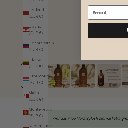
Lettland
(EUR €)
Libanon
(EUR €)
Liechtenstein
(EUR €)
Litauen
(EUR €)
Luxemburg
(EUR €)
Malta
(EUR €)
Montenegro
(EUR €)
★★★★★
"Wer das Aloe Vera Splash einmal liebt, grei
Niederlande