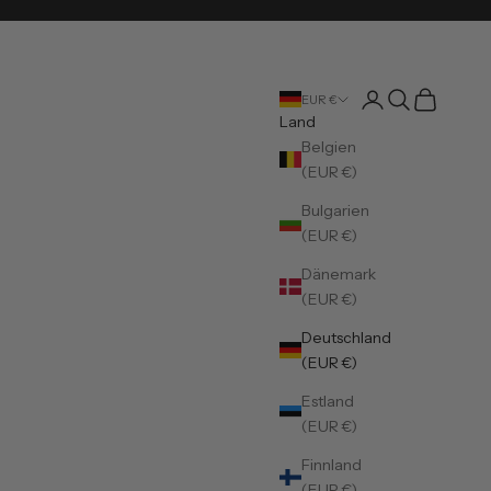
Kundenkontoseite
Suche öffnen
Warenkorb
EUR €
Land
Belgien
(EUR €)
Bulgarien
(EUR €)
Dänemark
(EUR €)
Deutschland
(EUR €)
Estland
(EUR €)
Finnland
(EUR €)