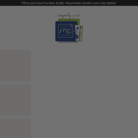
Pflanzenhaarfarben & Bio-Kosmetik direkt vom Hersteller
Thats me Organic®