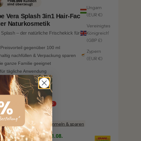
Ungarn
(EUR €)
e Vera Splash 3in1 Hair-Face-Body
ter Naturkosmetik
Vereinigtes
Königreich
 Splash – der natürliche Frischekick für Haut & Haar.“
(GBP £)
Preisvorteil gegenüber 100 ml
Zypern
altig nachfüllen & Verpackung sparen
(EUR €)
ie ganze Familie geeignet
 für tägliche Anwendung
€69,00
Du sparst €100,00
/l
& KOSTENLOSER Versand
stellung
Treueherzen sammeln & sparen
g vorauss.
Dienstag, 11.08.