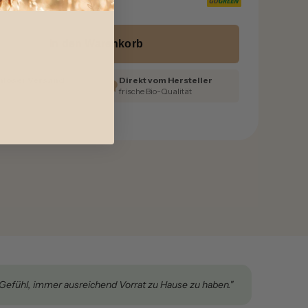
tschland
In den Warenkorb
nloser Versand
Direkt vom Hersteller
€
frische Bio-Qualität
ute Gefühl, immer ausreichend Vorrat zu Hause zu haben."