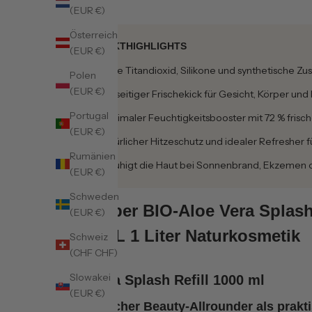
(EUR €)
Österreich
PRODUKTHIGHLIGHTS
(EUR €)
Ohne Titandioxid, Silikone und synthetische Zus
Polen
(EUR €)
Vielseitiger Frischekick für Gesicht, Körper und
Portugal
Maximaler Feuchtigkeitsbooster mit 72 % frisch
(EUR €)
Natürlicher Hitzeschutz und idealer Refresher 
Rumänien
Beruhigt die Haut bei Sonnenbrand, Ekzemen 
(EUR €)
Schweden
Mehr über BIO-Aloe Vera Splash
(EUR €)
Body XL 1 Liter Naturkosmetik
Schweiz
(CHF CHF)
Slowakei
Aloe Vera Splash Refill 1000 ml
(EUR €)
Dein täglicher Beauty-Allrounder als prakt