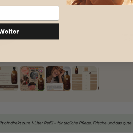
nach
Deu
Weiter
Koste
ab 49
ft oft direkt zum 1-Liter Refill – für tägliche Pflege, Frische und das g