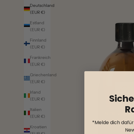
Deutschland
(EUR €)
Estland
(EUR €)
Finnland
(EUR €)
Frankreich
(EUR €)
Griechenland
(EUR €)
Irland
Siche
(EUR €)
R
Italien
(EUR €)
*Melde dich dafü
Kroatien
New
(EUR €)