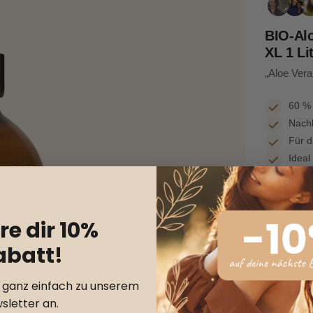
BIO-Alo
XL 1 Li
„Aloe Vera
60 % 
Nachh
Für d
Ideal
re dir 10%
€169,00
abatt!
1.1 kg
€69,00
inkl. MwSt. 
Pro Be
r ganz einfach zu unserem
Lieferun
sletter an.