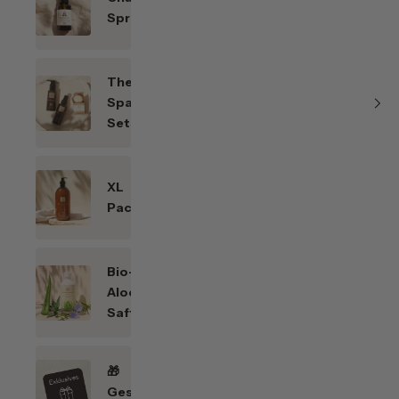
Sprays
Themen-
Spar-
Sets
XL
Packungen
Bio-
Aloe
Saft
🎁
Geschenkefinder