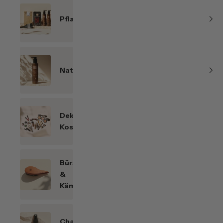
Pflanzenhaarfarben
Naturkosmetik
Dekorative
Kosmetik
Bürsten
&
Kämme
Chakren-