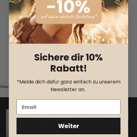
Tschechien
(EUR €)
Ungarn (EUR
€)
Vereinigtes
Königreich
Sichere dir 10%
(GBP £)
Rabatt!
Zypern (EUR
€)
*Melde dich dafür ganz einfach zu unserem
Warenkorb
Newsletter an.
Dein Warenkorb ist leer
Weiter