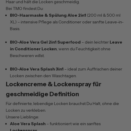
Haar und hält die Locken geschmeidig.
Bei TMO findest Du:
BIO-Haarmaske & Spülung Aloe 2in1
(200 ml & 500 ml
XL) – intensive Pflege als Conditioner oder sanfte Leave-in-
Basis.
BIO-Aloe Vera Gel 2in1 Superfood
– dein leichter
Leave
in Conditioner Locken
, wenn du Feuchtigkeit ohne
Beschweren willst.
BIO-Aloe Vera Splash 3in1
– ideal zum Auffrischen deiner
Locken zwischen den Waschtagen.
Lockencreme & Lockenspray für
geschmeidige Definition
Für definierte, lebendige Locken brauchst Du Halt, ohne die
Locken zu verkleben.
Unsere Lieblinge:
Aloe Vera Splash
– funktioniert wie ein sanftes
Lockenspray
.