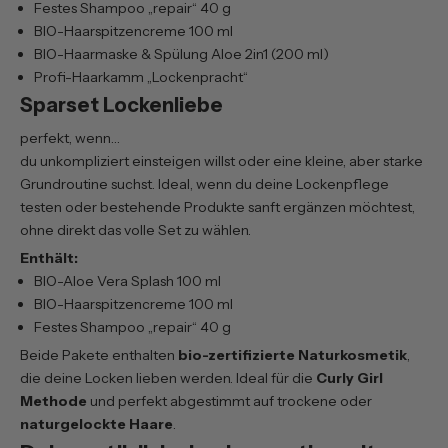
Festes Shampoo „repair“ 40 g
BIO-Haarspitzencreme 100 ml
BIO-Haarmaske & Spülung Aloe 2in1 (200 ml)
Profi-Haarkamm „Lockenpracht“
Sparset Lockenliebe
perfekt, wenn…
du unkompliziert einsteigen willst oder eine kleine, aber starke
Grundroutine suchst. Ideal, wenn du deine Lockenpflege
testen oder bestehende Produkte sanft ergänzen möchtest,
ohne direkt das volle Set zu wählen.
Enthält:
BIO-Aloe Vera Splash 100 ml
BIO-Haarspitzencreme 100 ml
Festes Shampoo „repair“ 40 g
Beide Pakete enthalten
bio-zertifizierte Naturkosmetik
,
die deine Locken lieben werden. Ideal für die
Curly Girl
Methode
und perfekt abgestimmt auf trockene oder
naturgelockte Haare
.