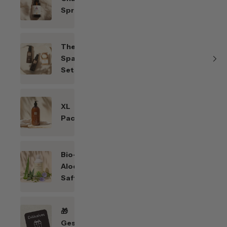
Sprays
Themen-
Spar-
Sets
XL
Packungen
Bio-
Aloe
Saft
🎁
Geschenkefinder