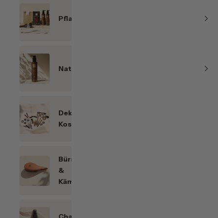
Pflanzenhaarfarben
Naturkosmetik
Dekorative
Kosmetik
Bürsten
&
Kämme
Chakren-