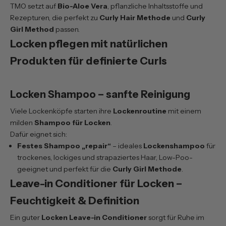
TMO setzt auf
Bio-Aloe Vera
, pflanzliche Inhaltsstoffe und
Rezepturen, die perfekt zu
Curly Hair Methode
und
Curly
Girl Method
passen.
Locken pflegen mit natürlichen
Produkten für definierte Curls
Locken Shampoo – sanfte Reinigung
Viele Lockenköpfe starten ihre
Lockenroutine
mit einem
milden
Shampoo für Locken
.
Dafür eignet sich:
Festes Shampoo „repair“
– ideales
Lockenshampoo
für
trockenes, lockiges und strapaziertes Haar, Low-Poo-
geeignet und perfekt für die
Curly Girl Methode
.
Leave-in Conditioner für Locken –
Feuchtigkeit & Definition
Ein guter
Locken Leave-in Conditioner
sorgt für Ruhe im