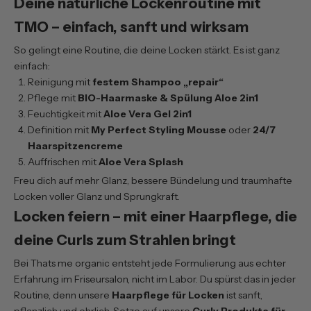
Deine natürliche Lockenroutine mit
TMO – einfach, sanft und wirksam
So gelingt eine Routine, die deine Locken stärkt. Es ist ganz
einfach:
Reinigung mit
festem Shampoo „repair“
Pflege mit
BIO-Haarmaske & Spülung Aloe 2in1
Feuchtigkeit mit
Aloe Vera Gel 2in1
Definition mit
My Perfect Styling Mousse
oder
24/7
Haarspitzencreme
Auffrischen mit
Aloe Vera Splash
Freu dich auf mehr Glanz, bessere Bündelung und traumhafte
Locken voller Glanz und Sprungkraft.
Locken feiern – mit einer Haarpflege, die
deine Curls zum Strahlen bringt
Bei Thats me organic entsteht jede Formulierung aus echter
Erfahrung im Friseursalon, nicht im Labor. Du spürst das in jeder
Routine, denn unsere
Haarpflege für Locken
ist sanft,