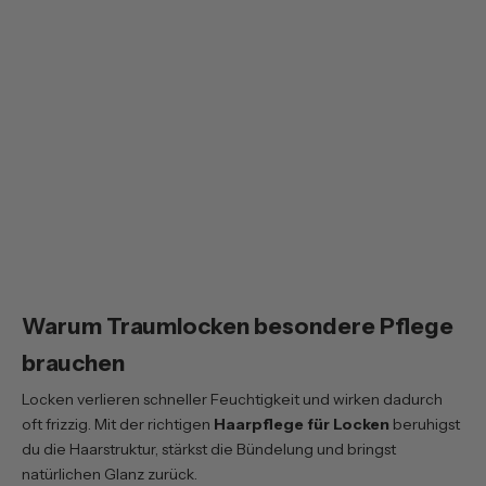
Spar Set Profi-Haarbürste
Spar Set Profi-Haarbürste
Klassikform Die
Klassikform "Die
Ergonomische" +
Bewährte" +
Bürstenreiniger +
Bürstenreiniger +
Pflegeshampoo
Pflegeshampoo
Normaler Preis
Verkaufspreis
Normaler Preis
Verkaufspreis
€52,70
€46,90
€52,70
€46,90
Du sparst €5,80
Du sparst €5,80
inkl. MwSt. zzgl. Versand
inkl. MwSt. zzgl. Versand
Warum Traumlocken besondere Pflege
brauchen
Locken verlieren schneller Feuchtigkeit und wirken dadurch
oft frizzig. Mit der richtigen
Haarpflege für Locken
beruhigst
du die Haarstruktur, stärkst die Bündelung und bringst
natürlichen Glanz zurück.