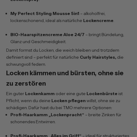
My Perfect Styling Mousse 5in1
– alkoholfrei,
lockenschonend, ideal als natürliche
Lockencreme
.
BIO-Haarspitzencreme Aloe 24/7
– bringt Bündelung,
Glanz und Geschmeidigkeit.
Damit formst du Locken, die weich bleiben und trotzdem
definiert sind – perfekt für natürliche
Curly Hairstyles,
die
schwungvoll federn.
Locken kämmen und bürsten, ohne sie
zu zerstören
Ein guter
Lockenkamm
oder eine gute
Lockenbürste
ist
Pflicht, wenn du deine
Locken pflegen
willst, ohne sie zu
schädigen. Dafür hast du bei TMO mehrere Optionen:
Profi-Haarkamm „Lockenpracht“
– breite Zinken für
schonendes Entwirren.
Profi-Haarkamm „Alles im Griff“
– ideal für strukturiertes