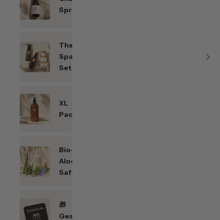
Sprays
Themen-
Spar-
Sets
XL
Packungen
Bio-
Aloe
Saft
🎁
Geschenkefinder