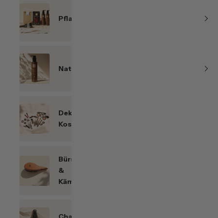
Pflanzenhaarfarben
Naturkosmetik
Dekorative
Kosmetik
Bürsten
&
Kämme
Chakren-