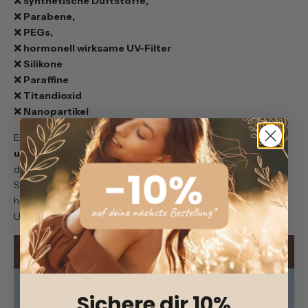
❌ synthetische Duftstoffe,
❌ Parabene,
❌ PEGs,
❌ hormonell wirksame UV-Filter
❌️ Silikone
❌️ Paraffine
❌️ Titandioxid
❌️ Nanopartikel
Ein wichtiges Qualitätsmerkmal ist die
Zertifizierung durch
unabhängige Naturkosmetik-Siegel
– zum Beispiel
das
NATRUE Bio-Siegel
, das auch die
Sonnenpflegeprodukte von TMO tragen. Es garantiert
höchste Standards bei der Herkunft, Verarbeitung und
Umweltverträglichkeit der Inhaltsstoffe.
Sichere dir 10%