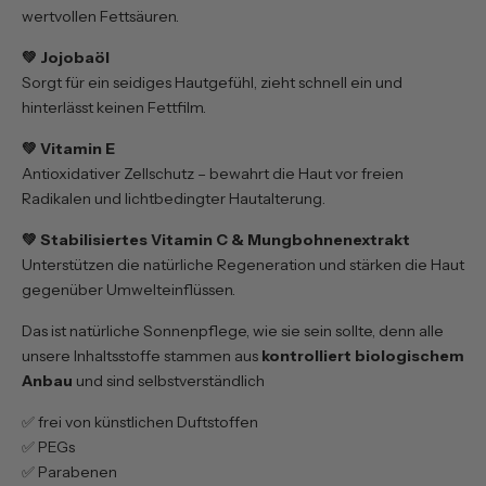
wertvollen Fettsäuren.
💚 Jojobaöl
Sorgt für ein seidiges Hautgefühl, zieht schnell ein und
hinterlässt keinen Fettfilm.
💚 Vitamin E
Antioxidativer Zellschutz – bewahrt die Haut vor freien
Radikalen und lichtbedingter Hautalterung.
💚 Stabilisiertes Vitamin C & Mungbohnenextrakt
Unterstützen die natürliche Regeneration und stärken die Haut
gegenüber Umwelteinflüssen.
Das ist natürliche Sonnenpflege, wie sie sein sollte, denn alle
unsere Inhaltsstoffe stammen aus
kontrolliert biologischem
Anbau
und sind selbstverständlich
✅ frei von künstlichen Duftstoffen
✅ PEGs
✅ Parabenen