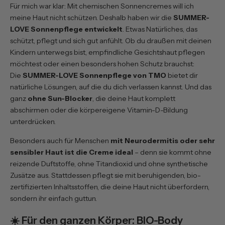
Für mich war klar: Mit chemischen Sonnencremes will ich
meine Haut nicht schützen. Deshalb haben wir die
SUMMER-
LOVE Sonnenpflege entwickelt
. Etwas Natürliches, das
schützt, pflegt und sich gut anfühlt. Ob du draußen mit deinen
Kindern unterwegs bist, empfindliche Gesichtshaut pflegen
möchtest oder einen besonders hohen Schutz brauchst:
Die
SUMMER-LOVE Sonnenpflege
von TMO
bietet dir
natürliche Lösungen, auf die du dich verlassen kannst. Und das
ganz
ohne Sun-Blocker
, die deine Haut komplett
abschirmen oder die körpereigene Vitamin-D-Bildung
unterdrücken.
Besonders auch für Menschen
mit Neurodermitis oder sehr
sensibler Haut ist die Creme ideal
– denn sie kommt ohne
reizende Duftstoffe, ohne Titandioxid und ohne synthetische
Zusätze aus. Stattdessen pflegt sie mit beruhigenden, bio-
zertifizierten Inhaltsstoffen, die deine Haut nicht überfordern,
sondern ihr einfach guttun.
☀️ Für den ganzen Körper: BIO-Body