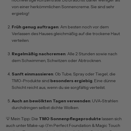
hochwertige Konzentrate. Du brauchst daher weniger als
von einer herkömmlichen Sonnencreme. Sie sind sehr
ergiebig!
Früh genug auftragen
: Am besten noch vor dem
Verlassen des Hauses gleichmäßig auf die trockene Haut
verteilen.
Regelmäßig nachcremen
: Alle 2 Stunden sowie nach
dem Schwimmen, Schwitzen oder Abtrocknen.
Sanft einmassieren
: Ob Tube, Spray oder Tiegel, die
TMO-Produkte sind
besonders ergiebig
. Eine dünne
Schicht reicht aus, wenn du sie sorgfältig verteilst.
Auch an bewölkten Tagen verwenden
: UVA-Strahlen
durchdringen selbst dichte Wolken.
💡 Mein Tipp: Die
TMO Sonnenpflegeprodukte
lassen sich
auch unter Make-up (
I'm Perfect Foundation
&
Magic Touch