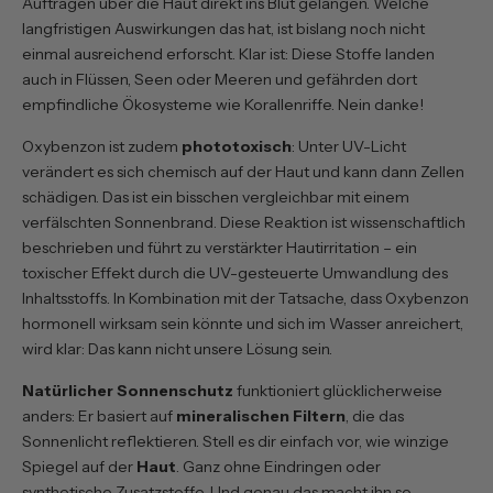
Auftragen über die Haut direkt ins Blut gelangen. Welche
langfristigen Auswirkungen das hat, ist bislang noch nicht
einmal ausreichend erforscht. Klar ist: Diese Stoffe landen
auch in Flüssen, Seen oder Meeren und gefährden dort
empfindliche Ökosysteme wie Korallenriffe. Nein danke!
Oxybenzon ist zudem
phototoxisch
: Unter UV-Licht
verändert es sich chemisch auf der Haut und kann dann Zellen
schädigen. Das ist ein bisschen vergleichbar mit einem
verfälschten Sonnenbrand. Diese Reaktion ist
wissenschaftlich
beschrieben
und führt zu verstärkter Hautirritation – ein
toxischer Effekt durch die UV-gesteuerte Umwandlung des
Inhaltsstoffs. In Kombination mit der Tatsache, dass Oxybenzon
hormonell wirksam sein könnte und sich im Wasser anreichert,
wird klar: Das kann nicht unsere Lösung sein.
Natürlicher Sonnenschutz
funktioniert glücklicherweise
anders: Er basiert auf
mineralischen Filtern
, die das
Sonnenlicht reflektieren. Stell es dir einfach vor, wie winzige
Spiegel auf der
Haut
. Ganz ohne Eindringen oder
synthetische Zusatzstoffe. Und genau das macht ihn so