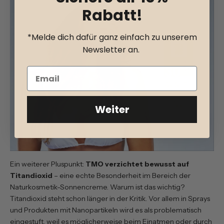
Rabatt!
*Melde dich dafür ganz einfach zu unserem
Newsletter an.
Weiter
Ein weiterer Pluspunkt:
TMO verzichtet bewusst auf
Titandioxid
– eine echte Besonderheit im Bereich der
Naturkosmetik-Sonnencreme. Warum ist das wichtig?
Titandioxid steht schon länger in der Kritik. Vor allem in Sprays
und Produkten mit Nanopartikeln wird es als problematisch
eingestuft, weil es möglicherweise beim Einatmen oder durch