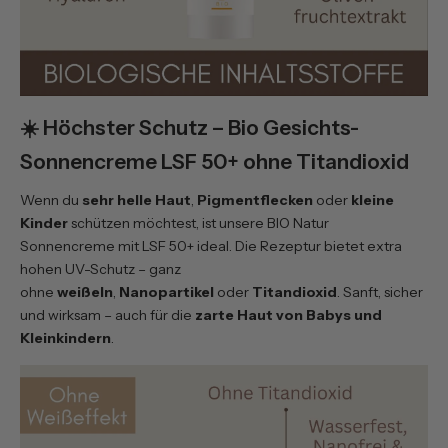
☀️ Höchster Schutz – Bio Gesichts-
Sonnencreme LSF 50+ ohne Titandioxid
Wenn du
sehr helle Haut
,
Pigmentflecken
oder
kleine
Kinder
schützen möchtest, ist unsere
BIO Natur
Sonnencreme mit LSF 50+
ideal. Die Rezeptur bietet extra
hohen UV-Schutz – ganz
ohne
weißeln
,
Nanopartikel
oder
Titandioxid
. Sanft, sicher
und wirksam – auch für die
zarte Haut von Babys und
Kleinkindern
.