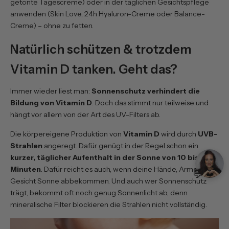
getönte Tagescreme
) oder in der täglichen Gesichtspflege
anwenden (
Skin Love
,
24h Hyaluron-Creme
oder
Balance-
Creme
) – ohne zu fetten.
Natürlich schützen & trotzdem
Vitamin D tanken. Geht das?
Immer wieder liest man:
Sonnenschutz verhindert die
Bildung von Vitamin D
. Doch das stimmt nur teilweise und
hängt vor allem von der Art des UV-Filters ab.
Die körpereigene Produktion von
Vitamin D
wird durch
UVB-
Strahlen
angeregt. Dafür genügt in der Regel schon ein
kurzer, täglicher Aufenthalt in der Sonne von 10 bis 20
Minuten
. Dafür reicht es auch, wenn deine Hände, Arme oder
💬
Gesicht Sonne abbekommen. Und auch wer Sonnenschutz
trägt, bekommt oft noch genug Sonnenlicht ab, denn
mineralische Filter blockieren die Strahlen nicht vollständig.