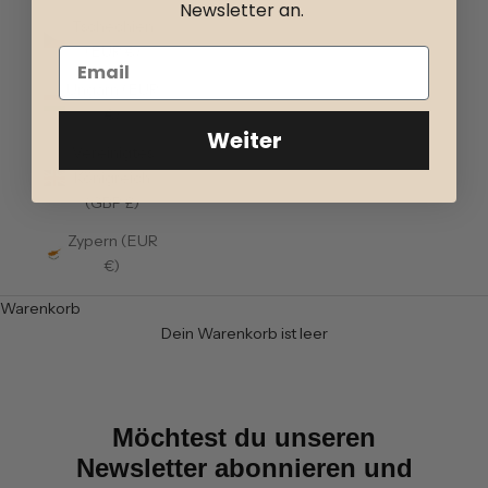
Newsletter an.
Tschechien
(EUR €)
Ungarn (EUR
€)
Weiter
Vereinigtes
Königreich
(GBP £)
Zypern (EUR
€)
Warenkorb
Dein Warenkorb ist leer
Möchtest du unseren
Newsletter abonnieren und