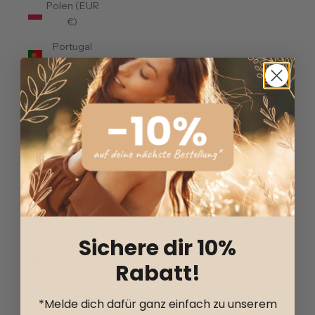
Polen (EUR
€)
Portugal
(EUR €)
Rumänien
(EUR €)
Schweden
(EUR €)
Schweiz
(CHF CHF)
Slowakei
(EUR €)
Sichere dir 10%
Slowenien
Rabatt!
(EUR €)
Spanien
*Melde dich dafür ganz einfach zu unserem
(EUR €)