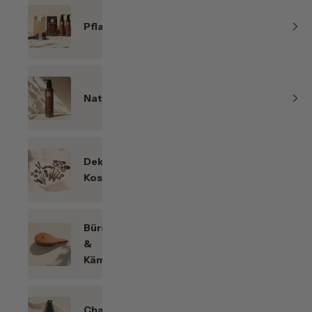
Pflanzenhaarfarben
Naturkosmetik
Dekorative
Kosmetik
Bürsten
&
Kämme
Chakren-