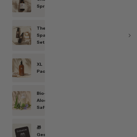
Sprays
Themen-
Spar-
Sets
XL
Packungen
Bio-
Aloe
Saft
🎁
Geschenkefinder