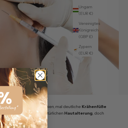
Ungarn
(EUR €)
Vereinigtes
Königreich
(GBP £)
Zypern
(EUR €)
sicht
. Mal sind es feine Linien, mal deutliche
Krähenfüße
ungen gehören zwar zur natürlichen
Hautalterung
, doch
frisch aussieht?