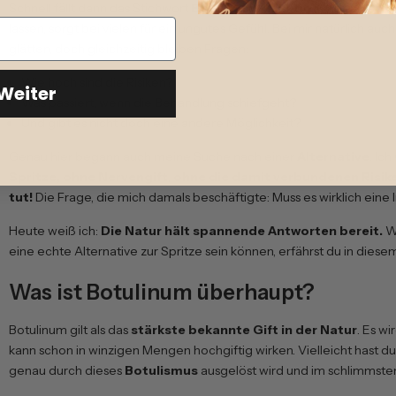
Schnell fällt dann das Stichwort
Botulinum-Injektion
. Aber die Vo
lassen, sorgt bei vielen für ein ungutes Gefühl. Bei mir natürlich 
glätten, doch gleichzeitig bleiben Fragen:
Wie hoch sind die Risiken?
Weiter
Was passiert, wenn die Behandlung schiefgeht?
Und gibt es nicht doch eine andere Möglichkeit?
Genau hier begann auch meine Suche nach einer
Alternative
. Ic
Spritze, ohne
Nervengift
,
ohne die damit verbundenen Risiken
tut!
Die Frage, die mich damals beschäftigte: Muss es wirklich eine 
Heute weiß ich:
Die Natur hält spannende Antworten bereit.
W
eine echte Alternative zur Spritze sein können, erfährst du in diesem
Was ist Botulinum überhaupt?
Botulinum gilt als das
stärkste bekannte Gift in der Natur
. Es w
kann schon in winzigen Mengen hochgiftig wirken. Vielleicht hast d
genau durch dieses
Botulismus
ausgelöst wird und im schlimmsten