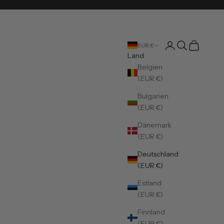
Kundenkontoseite
Suche öffnen
Warenkorb
EUR €
Land
Belgien
(EUR €)
Bulgarien
(EUR €)
Dänemark
(EUR €)
Deutschland
(EUR €)
Estland
(EUR €)
Finnland
(EUR €)