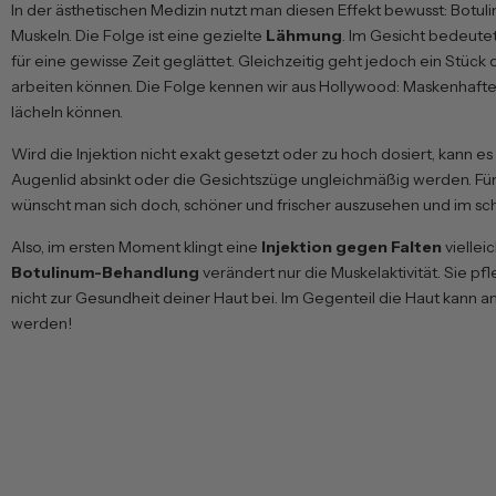
In der ästhetischen Medizin nutzt man diesen Effekt bewusst: Botu
Muskeln. Die Folge ist eine gezielte
Lähmung
. Im Gesicht bedeute
für eine gewisse Zeit geglättet. Gleichzeitig geht jedoch ein Stück
arbeiten können. Die Folge kennen wir aus Hollywood: Maskenhafte,
lächeln können.
Wird die Injektion nicht exakt gesetzt oder zu hoch dosiert, kann es
Augenlid absinkt oder die Gesichtszüge ungleichmäßig werden. Für 
wünscht man sich doch, schöner und frischer auszusehen und im sch
Also, im ersten Moment klingt eine
Injektion gegen Falten
viellei
Botulinum-Behandlung
verändert nur die Muskelaktivität. Sie pfl
nicht zur Gesundheit deiner Haut bei. Im Gegenteil die Haut kann a
werden!