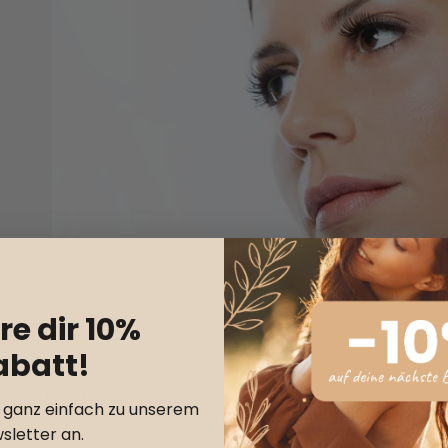
re dir 10%
abatt!
Vielleicht hast du sie auch schon bemerkt: die ersten
Falten im Ge
oder
Lachfalten
, die plötzlich sichtbar werden. Solche Veränder
r ganz einfach zu unserem
wünschen wir uns nicht alle, dass die Haut möglichst lange glatt und 
sletter an.