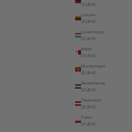
(EUR €)
Litauen
(EUR €)
Luxemburg
(EUR €)
Malta
(EUR €)
Montenegro
(EUR €)
Niederlande
(EUR €)
Österreich
(EUR €)
Polen
(EUR €)