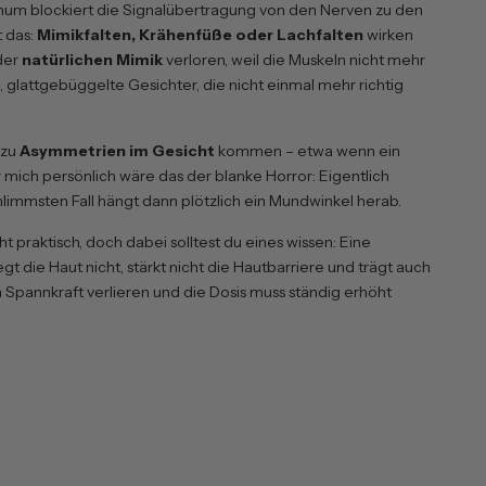
linum blockiert die Signalübertragung von den Nerven zu den
t das:
Mimikfalten, Krähenfüße oder Lachfalten
wirken
 der
natürlichen Mimik
verloren, weil die Muskeln nicht mehr
 glattgebüggelte Gesichter, die nicht einmal mehr richtig
 zu
Asymmetrien im Gesicht
kommen – etwa wenn ein
mich persönlich wäre das der blanke Horror: Eigentlich
limmsten Fall hängt dann plötzlich ein Mundwinkel herab.
cht praktisch, doch dabei solltest du eines wissen: Eine
egt die Haut nicht, stärkt nicht die Hautbarriere und trägt auch
n Spannkraft verlieren und die Dosis muss ständig erhöht