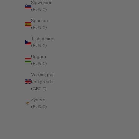
Slowenien
(EUR €)
Spanien
(EUR €)
Tschechien
(EUR €)
Ungarn
(EUR €)
Vereinigtes
Königreich
(GBP £)
Zypern
(EUR €)