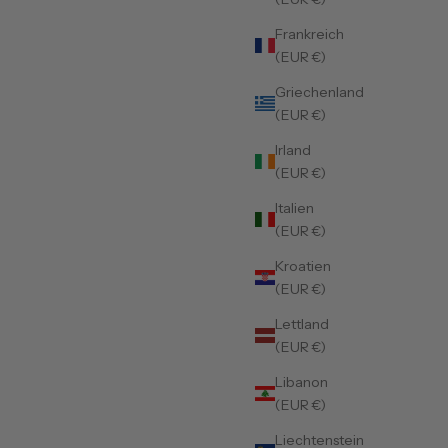
Frankreich
(EUR €)
Griechenland
(EUR €)
Irland
(EUR €)
Italien
(EUR €)
Kroatien
(EUR €)
Lettland
(EUR €)
Libanon
(EUR €)
Liechtenstein