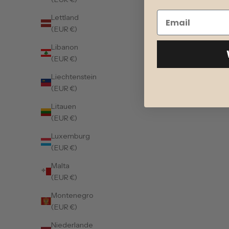
Lettland
(EUR €)
Libanon
(EUR €)
Liechtenstein
(EUR €)
Litauen
(EUR €)
Luxemburg
(EUR €)
Malta
(EUR €)
Montenegro
(EUR €)
Niederlande