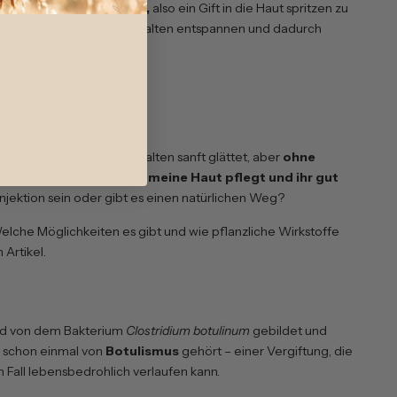
rstellung, ein
Neurotoxin,
also ein Gift in die Haut spritzen zu
auch! Die Wirkung mag zwar Falten entspannen und dadurch
h wollte etwas finden, das Falten sanft glättet, aber
ohne
 und was gleichzeitig meine Haut pflegt und ihr gut
Injektion sein oder gibt es einen natürlichen Weg?
elche Möglichkeiten es gibt und wie pflanzliche Wirkstoffe
 Artikel.
ird von dem Bakterium
Clostridium botulinum
gebildet und
u schon einmal von
Botulismus
gehört – einer Vergiftung, die
 Fall lebensbedrohlich verlaufen kann.