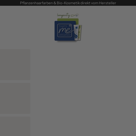
Pflanzenhaarfarben & Bio-Kosmetik direkt vom Hersteller
Thats me Organic®