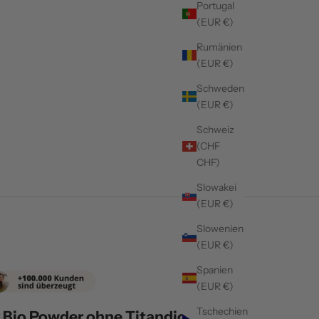
Portugal
(EUR €)
Rumänien
(EUR €)
Schweden
(EUR €)
Schweiz
(CHF
CHF)
Slowakei
(EUR €)
Slowenien
(EUR €)
Spanien
(EUR €)
Tschechien
 Bio Powder ohne Titandioxid | 2