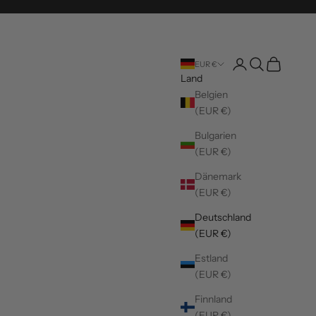
Kundenkontoseite 
Suche öffnen
Warenkorb 
EUR €
Land
Belgien
(EUR €)
Bulgarien
(EUR €)
Dänemark
(EUR €)
Deutschland
(EUR €)
Estland
(EUR €)
Finnland
(EUR €)