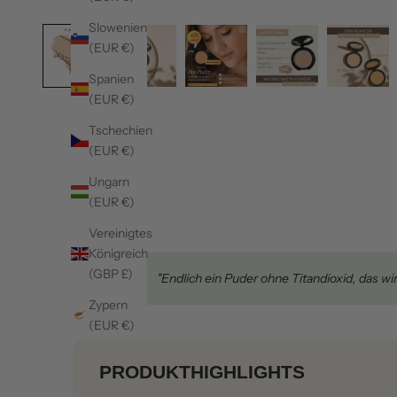
Slowenien
(EUR €)
Spanien
(EUR €)
Tschechien
(EUR €)
Ungarn
(EUR €)
Vereinigtes
Königreich
(GBP £)
★★★★★
"Endlich ein Puder ohne Titandioxid, das wi
Zypern
(EUR €)
PRODUKTHIGHLIGHTS