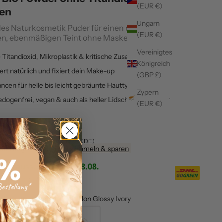
(EUR €)
en
Ungarn
es Naturkosmetik Puder für einen natürlich
(EUR €)
en, ebenmäßigen Teint ohne Maskeneffekt.
Vereinigtes
Titandioxid, Mikroplastik & kritische Zusatzstoffe
Königreich
ert natürlich und fixiert dein Make-up
(GBP £)
ncen für helle bis leicht gebräunte Hauttypen
Zypern
ogenfrei, vegan & auch als heller Lidschatten nutzbar
(EUR €)
eis
zzgl. Versand (kostenlos ab 49€ DE)
stellung
Treueherzen sammeln & sparen
g vorauss.
Samstag, 08.08.
tschland
r deine Wunschfarbe aus
:
Non Glossy Ivory