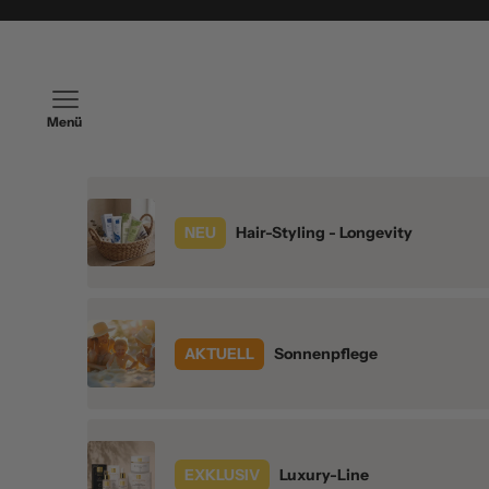
Zum Inhalt springen
Navigationsmenü öffnen
NEU
Hair-Styling - Longevity
AKTUELL
Sonnenpflege
EXKLUSIV
Luxury-Line