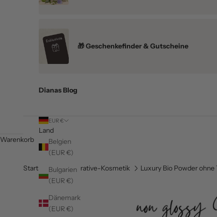
🎁 Geschenkefinder & Gutscheine
Dianas Blog
EUR €
Land
Warenkorb
Belgien
(EUR €)
Startseite
Dekorative-Kosmetik
Luxury Bio Powder ohne T
Bulgarien
(EUR €)
Dänemark
(EUR €)