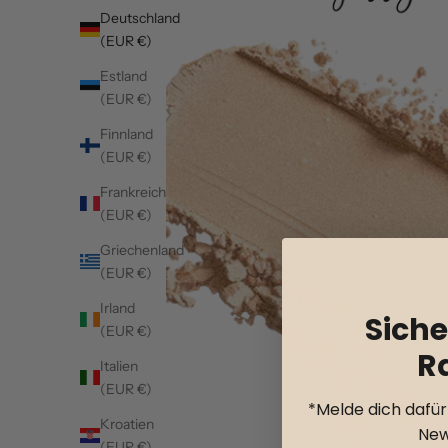
Deutschland
(EUR €)
Estland
(EUR €)
Finnland
(EUR €)
Frankreich
(EUR €)
Griechenland
(EUR €)
Irland
Siche
(EUR €)
R
Italien
(EUR €)
*Melde dich dafü
Kroatien
New
(EUR €)