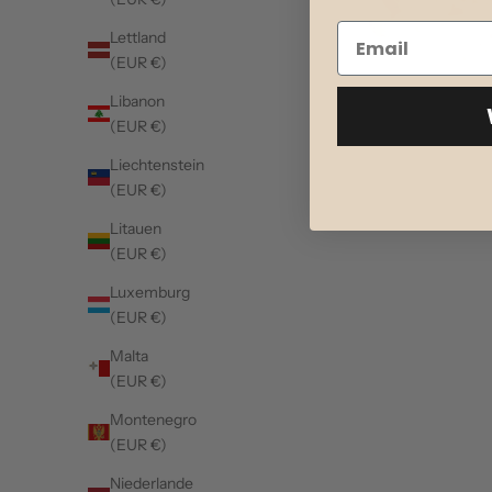
Lettland
(EUR €)
Libanon
(EUR €)
Liechtenstein
(EUR €)
Litauen
(EUR €)
Luxemburg
(EUR €)
Malta
(EUR €)
Montenegro
(EUR €)
Niederlande