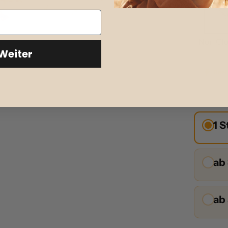
Non Glo
Weiter
Beeil
1 
ab
ab