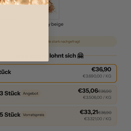
ssy ivory
Non Glossy beige
 Dich:
Dieses Produkt ist gerade stark nachgefragt
Mehr kaufen lohnt sich 🤗
€36,90
Stück
€3.690,00
/ KG
€35,06
€36,90
 3 Stück
Angebot
€3.506,00
/ KG
€33,21
€36,90
 5 Stück
Vorratspreis
€3.321,00
/ KG