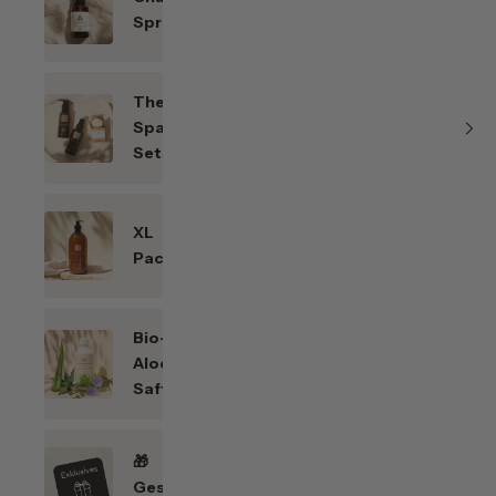
Sprays
Themen-
Spar-
Sets
XL
Packungen
Bio-
Aloe
Saft
🎁
Geschenkefinder