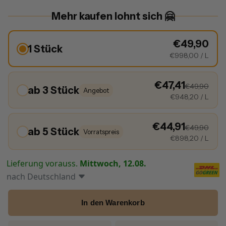
Mehr kaufen lohnt sich 🤗
€49,90
1 Stück
€998,00
/ L
€47,41
€49,90
ab 3 Stück
Angebot
€948,20
/ L
€44,91
€49,90
ab 5 Stück
Vorratspreis
€898,20
/ L
Lieferung vorauss.
Mittwoch, 12.08.
nach
Deutschland
In den Warenkorb