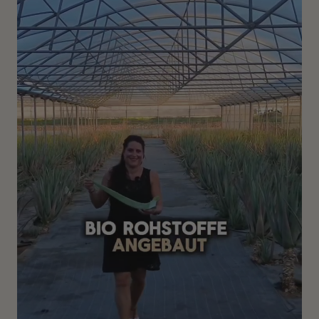
Hoch- & niedrigmolekulare Hyaluronsäure
Unsere My Luxury Lifting Cream kombiniert hoch- und
niedrigmolekulare Hyaluronsäure.
Hochmolekulare Hyaluronsäure
Bildet einen feuchtigkeitsspendenden Film auf der
Hautoberfläche und unterstützt ein glatter wirkendes
Hautbild.
Niedrigmolekulare Hyaluronsäure
Unterstützt ein intensiv durchfeuchtetes und
geschmeidiges Hautgefühl.
Kostbare Bio-Aktivstoffe