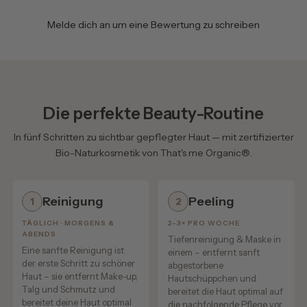
invasive Eingriffe.
Melde dich an um eine Bewertung zu schreiben
Das pflanzliche Straffungsnetz
Das Besondere am Okra-Protein:
Die perfekte Beauty-Routine
Die pflanzlichen Proteine legen sich wie ein feines Netz
auf die Hautoberfläche und unterstützen dadurch ein
In fünf Schritten zu sichtbar gepflegter Haut — mit zertifizierter
geglättetes und gestraffter wirkendes Hautbild.
Bio-Naturkosmetik von That's me Organic®.
Dieser pflanzliche Straffungseffekt sorgt für:
Reinigung
Peeling
1
2
✔ optisch weichere Linien
✔ ein glatter wirkendes Hautbild
TÄGLICH · MORGENS &
2–3× PRO WOCHE
✔ mehr Spannkraft
ABENDS
Tiefenreinigung & Maske in
Eine sanfte Reinigung ist
✔ ein gepflegtes, frisches Hautgefühl
einem – entfernt sanft
der erste Schritt zu schöner
abgestorbene
Haut – sie entfernt Make-up,
Hautschüppchen und
Gleichzeitig unterstützen die enthaltenen
Talg und Schmutz und
bereitet die Haut optimal auf
Pflanzenwirkstoffe die Haut mit Feuchtigkeit und
bereitet deine Haut optimal
die nachfolgende Pflege vor.