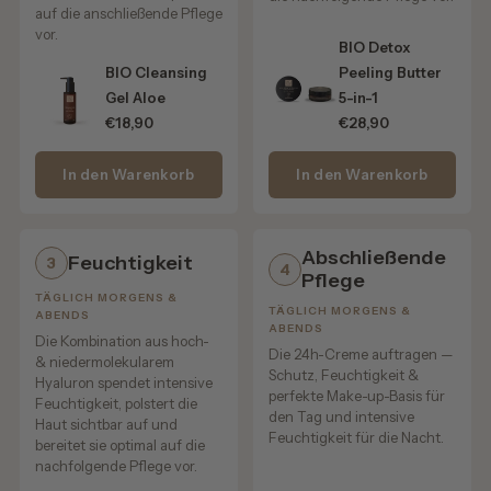
antioxidativer Pflege.
auf die anschließende Pflege
vor.
BIO Detox
BIO Cleansing
Peeling Butter
Luxuriöse Pflege statt künstlicher Effekte
Gel Aloe
5-in-1
€18,90
€28,90
Wir glauben an moderne Slow-Aging-Pflege mit
hochwertigen Pflanzenwirkstoffen – nicht an aggressive
In den Warenkorb
In den Warenkorb
Eingriffe oder künstlich wirkende Ergebnisse.
Die luxuriöse Textur verschmilzt sanft mit der Haut und
Abschließende
Feuchtigkeit
hinterlässt ein glattes, gepflegtes Hautgefühl – ohne
3
4
Pflege
schwer oder fettig zu wirken.
TÄGLICH MORGENS &
TÄGLICH MORGENS &
ABENDS
ABENDS
Die Haut wirkt frischer, geschmeidiger und sichtbar
Die Kombination aus hoch-
Die 24h-Creme auftragen —
gepflegt, ohne ihre natürliche Ausstrahlung zu verlieren.
& niedermolekularem
Schutz, Feuchtigkeit &
Hyaluron spendet intensive
perfekte Make-up-Basis für
Feuchtigkeit, polstert die
den Tag und intensive
Haut sichtbar auf und
Feuchtigkeit für die Nacht.
Was passiert durch die Anwendung?
bereitet sie optimal auf die
nachfolgende Pflege vor.
Mimikfältchen wirken optisch geglättet