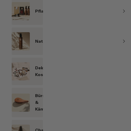
Pflanzenhaarfarben
Naturkosmetik
Dekorative
Kosmetik
Bürsten
&
Kämme
Chakren-