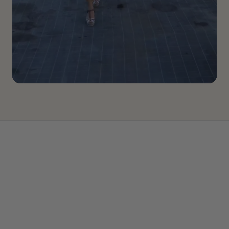
Aloe Vera
Bekannt für ihre feuchtigkeitsspendenden und
beruhigenden Eigenschaften.
Arganöl, Aprikosenkernöl & Süßmandelöl
Pflegende Bio-Öle, die die Haut geschmeidig wirken
lassen und die Hautbarriere unterstützen.
Algin aus Braunalgen
Unterstützt die Feuchtigkeitsversorgung und sorgt für ein
gepflegtes Hautgefühl.
Sheabutter
Verleiht der Haut Geschmeidigkeit und unterstützt ein
angenehm weiches Hautgefühl.