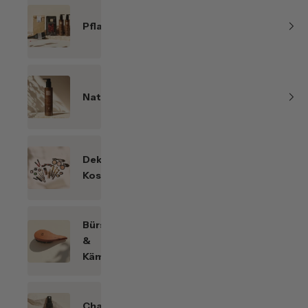
Pflanzenhaarfarben
Naturkosmetik
Dekorative
Kosmetik
Bürsten
&
Kämme
Chakren-