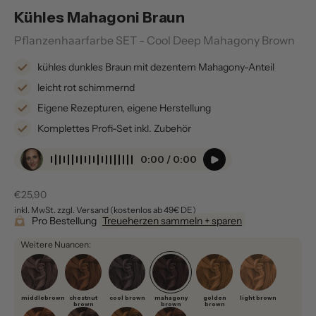
Kühles Mahagoni Braun
Pflanzenhaarfarbe SET - Cool Deep Mahagony Brown
kühles dunkles Braun mit dezentem Mahagony-Anteil
leicht rot schimmernd
Eigene Rezepturen, eigene Herstellung
Komplettes Profi-Set inkl. Zubehör
0:00 / 0:00
Verkaufspreis
€25,90
inkl. MwSt. zzgl. Versand (kostenlos ab 49€ DE)
Pro Bestellung
Treueherzen sammeln + sparen
Weitere Nuancen:
middlebrown
chestnut
cool brown
mahagony
golden
light brown
brown
brown
brown