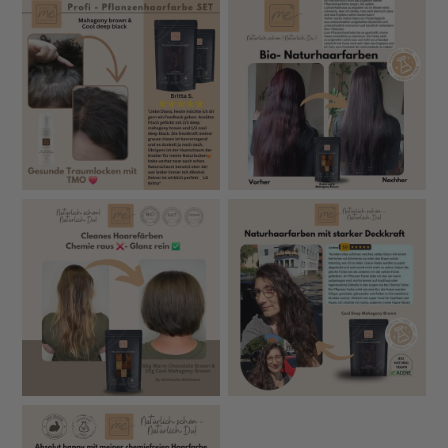
in eigener Produktion
📌
Für gesunde Farben, sichtbar gepflegtes Haar und
ein rundum sicheres Gefühl.
🧪 Vergleich – Das macht unsere Pflanzenhaarfarbe
anders
UNSERE
OFT BEI AN
MERKMAL
PFLANZENHAARFARBE
HERSTELLE
Ultra-fein, puderartig → große
Oft grob vermah
Vermahlung
Oberfläche + gleichmäßige
→ ungleichmäßig
Farbabdeckung
Teilweise nicht b
Zutatenqualität
100 % Bio-zertifiziert
zertifiziert
Schwermetalle, Pestizide,
Prüfungen unvol
Sicherheitsprüfungen
Mikrobiologie – alle Rohstoffe
oder nicht doku
getestet
Synthetische Pi
Keine künstlichen Pigmente,
Farbstoffe
chemische Zusät
keine synthetischen Farbgeber
enthalten
Keine Vorpigmentierung nötig
Vorpigmentierun
Vor-Vorbehandlung
– graues Haar wird direkt mit