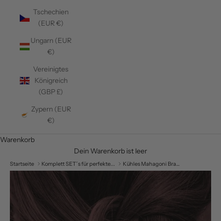
Tschechien
(EUR €)
Ungarn (EUR
€)
Vereinigtes
Königreich
(GBP £)
Zypern (EUR
€)
Warenkorb
Dein Warenkorb ist leer
Startseite
Komplett SET´s für perfekte...
Kühles Mahagoni Braun