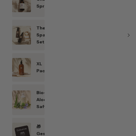
Sprays
Themen-
Spar-
Sets
XL
Packungen
Bio-
Aloe
Saft
🎁
Geschenkefinder