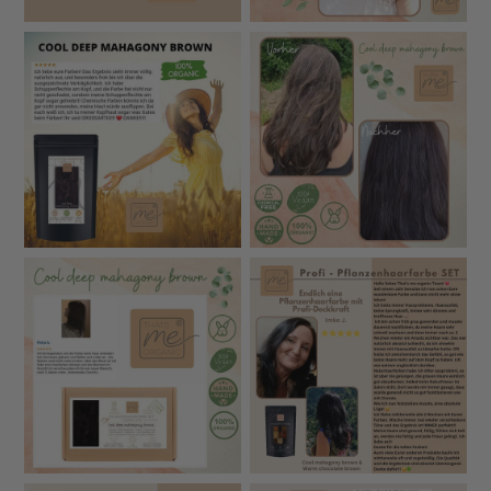
Haare und ihre Gesundheit möchten.
100 % Bio-zertifizierte Inhaltsstoffe
– ohne
synthetische Farbpigmente, ohne Zusätze
Ultra-feine Vermahlung
(puderfein) für
intensivere
Farbe
, bessere Haftung & besonders
leichtes &
sanftes Auftragen
Keine Vorpigmentierung nötig
– volle Deckkraft
auch bei grauem Haar
Maximale Sicherheit
: Jede Zutat wird
auf
Schwermetalle, Pestizide & Mikrobiologie geprüft
Lebensmittelstandard-Qualität
– alles analysiert &
rückverfolgbar
Ohne Kräutermischungen
, die oft Allergien
auslösen – wir setzen auf
reine pflanzliche
Farbkräfte
Dezenter Geruch
– Kundinnen berichten, sie
bekommen
keine Kopfschmerzen
Hergestellt in Deutschland
– verantwortungsvoll &