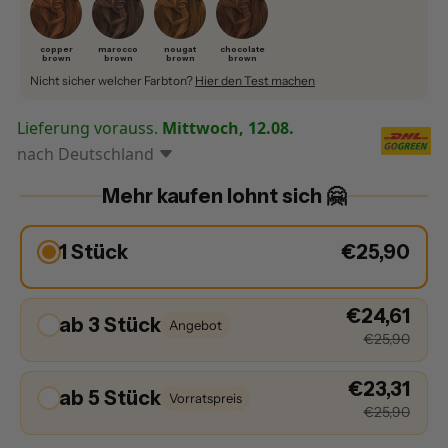
copper
marocco
nougat
chocolate
brown
brown
brown
brown
Nicht sicher welcher Farbton?
Hier den Test machen
Lieferung vorauss.
Mittwoch, 12.08.
nach
Deutschland
Mehr kaufen lohnt sich 🤗
1 Stück
€25,90
€24,61
ab 3 Stück
Angebot
€25,90
€23,31
ab 5 Stück
Vorratspreis
€25,90