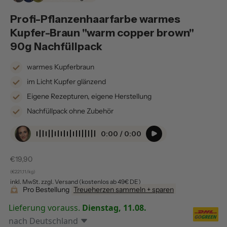
Profi-Pflanzenhaarfarbe warmes
Kupfer-Braun "warm copper brown"
90g Nachfüllpack
warmes Kupferbraun
im Licht Kupfer glänzend
Eigene Rezepturen, eigene Herstellung
Nachfüllpack ohne Zubehör
0:00 / 0:00
Verkaufspreis
€19,90
(€221,11/kg)
inkl. MwSt. zzgl. Versand (kostenlos ab 49€ DE)
Pro Bestellung
Treueherzen sammeln + sparen
Lieferung vorauss.
Dienstag, 11.08.
nach
Deutschland