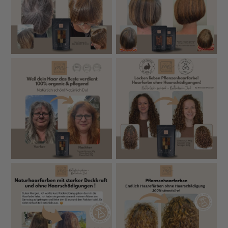
Schwermetalle, Pestizide,
Prüfungen unvol
Sicherheitsprüfungen
Mikrobiologie – alle Rohstoffe
oder nicht doku
getestet
Synthetische Pi
Keine künstlichen Pigmente,
Farbstoffe
chemische Zusät
keine synthetischen Farbgeber
enthalten
Keine Vorpigmentierung nötig
Vorpigmentierun
Vor-Vorbehandlung
– graues Haar wird direkt mit
empfohlen bzw. 
Pflanzenfarbe abgedeckt
Häufig enthalten
Keine Kräutermischungen mit
Allergen-Risiko
vieler Kräuter, 
hohem Allergiepotenzial
Allergierisiko
Oft Herstellung 
Herstellung &
In eigener Produktion in
weniger transpa
Herkunft
Deutschland
Herkunft
Teilweise Zusatzs
Duftstoffe oder
Zusatzstoffe
keine
Stabilisatoren mi
fragwürdiger He
Hinweis:
Die dargestellten Farbbeispiele wurden
teilweise digital erstellt und dienen zur Orientierung,
wie die Farbe auf unterschiedlichen Naturhaartönen
wirken kann. Das tatsächliche Farbergebnis kann je