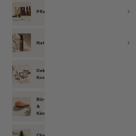
Pflanzenhaarfarben
Naturkosmetik
Dekorative
Kosmetik
Bürsten
&
Kämme
Chakren-