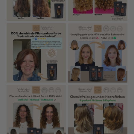
nach Ausgangshaarfarbe, Haarstruktur und Einwirkzeit
variieren. Eine Pflanzenhaarfarbe wirkt immer
individuell und lässt die natürliche Melierung der
eigenen Haarfarbe bestehen. Zusätzlich findest du im
Shop rund 1.000 echte Vorher-Nachher-Beispiele von
Kundinnen, die ihre Haare mit unserer
Pflanzenhaarfarbe gefärbt haben.