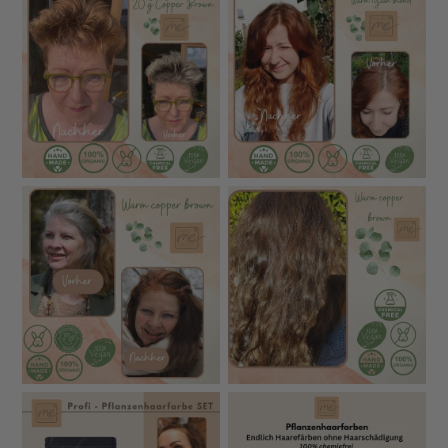
Warum Pflanzenhaarfarbe von THATS ME
ORGANIC so besonders ist
Unsere Bio-Pflanzenhaarfarben gehören zu den
reinsten und hochwertigsten am Markt – entwickelt für
Menschen, die kompromisslose Profi-Qualität für ihre
Haare und ihre Gesundheit möchten.
100 % Bio-zertifizierte Inhaltsstoffe
– ohne
synthetische Farbpigmente, ohne Zusätze
Ultra-feine Vermahlung
(puderfein) für
intensivere
Farbe
, bessere Haftung & besonders
leichtes &
sanftes Auftragen
Keine Vorpigmentierung nötig
– volle Deckkraft
auch bei grauem Haar
Maximale Sicherheit
: Jede Zutat wird
auf
Schwermetalle, Pestizide & Mikrobiologie geprüft
Lebensmittelstandard-Qualität
– alles analysiert &
rückverfolgbar