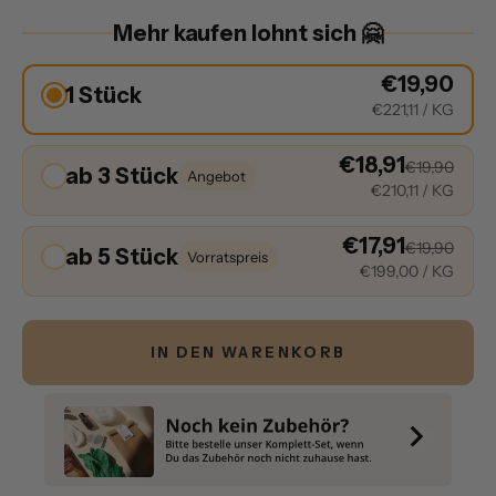
Mehr kaufen lohnt sich 🤗
€19,90
1 Stück
€221,11
/ KG
€18,91
€19,90
ab 3 Stück
Angebot
€210,11
/ KG
€17,91
€19,90
ab 5 Stück
Vorratspreis
€199,00
/ KG
IN DEN WARENKORB