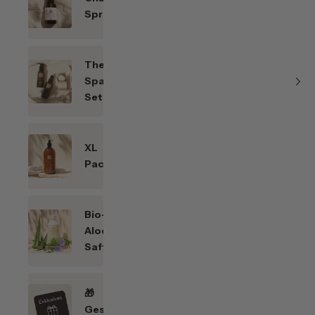
Sprays
Themen-
Spar-
Sets
XL
Packungen
Bio-
Aloe
Saft
🎁
Geschenkefinder