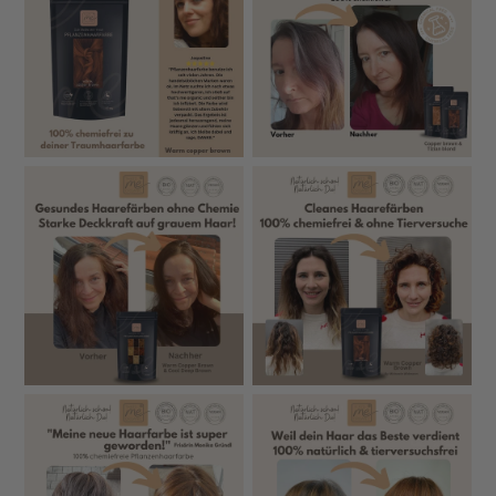
Ohne Kräutermischungen
, die oft Allergien
auslösen – wir setzen auf
reine pflanzliche
Farbkräfte
Dezenter Geruch
– Kundinnen berichten, sie
bekommen
keine Kopfschmerzen
Hergestellt in Deutschland
– verantwortungsvoll &
in eigener Produktion
📌
Für gesunde Farben, sichtbar gepflegtes Haar und
ein rundum sicheres Gefühl.
🧪 Vergleich – Das macht unsere Pflanzenhaarfarbe
anders
UNSERE
OFT BEI AN
MERKMAL
PFLANZENHAARFARBE
HERSTELLE
Ultra-fein, puderartig → große
Oft grob vermah
Vermahlung
Oberfläche + gleichmäßige
→ ungleichmäßig
Farbabdeckung
Teilweise nicht b
Zutatenqualität
100 % Bio-zertifiziert
zertifiziert