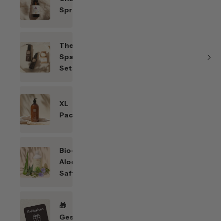
Sprays
Themen-
Spar-
Sets
XL
Packungen
Bio-
Aloe
Saft
🎁
Geschenkefinder