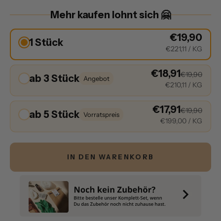
Mehr kaufen lohnt sich 🤗
€19,90
1 Stück
€221,11
/ KG
€18,91
€19,90
ab 3 Stück
Angebot
€210,11
/ KG
€17,91
€19,90
ab 5 Stück
Vorratspreis
€199,00
/ KG
IN DEN WARENKORB