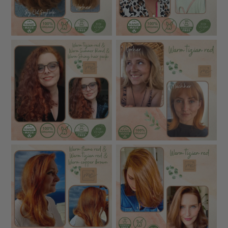
variieren. Eine Pflanzenhaarfarbe wirkt immer
individuell und lässt die natürliche Melierung der
eigenen Haarfarbe bestehen. Zusätzlich findest du im
Shop rund 1.000 echte Vorher-Nachher-Beispiele von
Kundinnen, die ihre Haare mit unserer
Pflanzenhaarfarbe gefärbt haben.