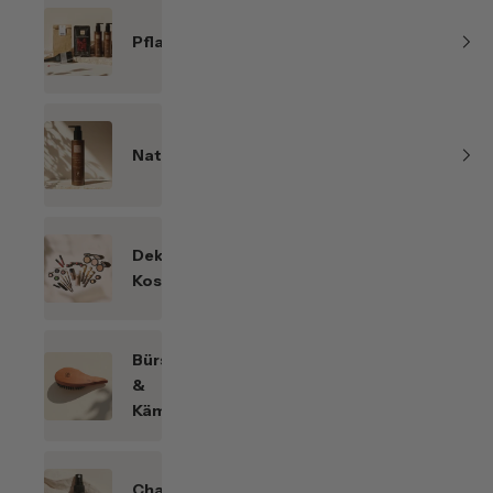
Pflanzenhaarfarben
Naturkosmetik
Dekorative
Kosmetik
Bürsten
&
Kämme
Chakren-