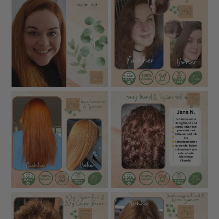
Warum Pflanzenhaarfarbe von THATS ME
ORGANIC so besonders ist
Unsere Bio-Pflanzenhaarfarben gehören zu den
reinsten und hochwertigsten am Markt – entwickelt für
Menschen, die kompromisslose Profi-Qualität für ihre
Haare und ihre Gesundheit möchten.
100 % Bio-zertifizierte Inhaltsstoffe
– ohne
synthetische Farbpigmente oder Zusätze
Ultra-feine Vermahlung
(puderfein) für intensivere
Farbe, bessere Haftung und besonders leichtes
Auftragen
Keine Vorpigmentierung nötig
– auch graues Haar
kann direkt gefärbt werden
Maximale Sicherheit
: Jede Zutat wird auf
Schwermetalle, Pestizide und Mikrobiologie geprüft