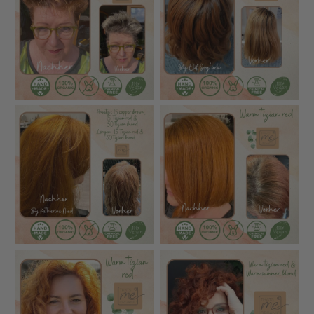
Lebensmittelstandard-Qualität
– alle Rohstoffe
analysiert und rückverfolgbar
Keine Kräutermischungen
, die häufig Allergien
auslösen können
Dezenter Geruch
– viele Kundinnen berichten, dass
sie keine Kopfschmerzen bekommen
Hergestellt in Deutschland
– in eigener Produktion
📌
Für gesunde Farben, sichtbar gepflegtes Haar und
ein rundum sicheres Gefühl.
🧪 Vergleich – Das macht unsere
Pflanzenhaarfarbe anders
UNSERE
OFT BEI AN
MERKMAL
PFLANZENHAARFARBE
HERSTELLE
Ultra-fein, puderartig →
Oft grob vermah
Vermahlung
gleichmäßige Farbabdeckung
→ ungleichmäßig
Teilweise nicht b
Zutatenqualität
100 % Bio-zertifiziert
zertifiziert
Schwermetalle, Pestizide,
Prüfungen unvol