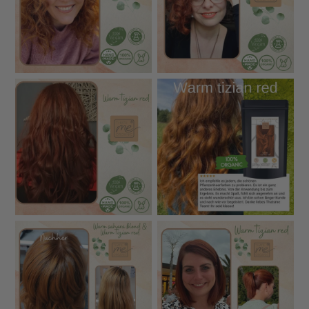
Sicherheitsprüfungen
Mikrobiologie – alle Rohstoffe
oder nicht doku
getestet
Synthetische Pi
Keine künstlichen Pigmente,
Farbstoffe
chemische Zusät
keine synthetischen Farbgeber
enthalten
Keine Vorpigmentierung nötig
Vorpigmentierun
Vor-Vorbehandlung
– graues Haar wird direkt mit
empfohlen bzw. 
Pflanzenfarbe abgedeckt
Häufig enthalten
Keine Kräutermischungen mit
Allergen-Risiko
vieler Kräuter, 
hohem Allergiepotenzial
Allergierisiko
Oft Herstellung 
Herstellung &
In eigener Produktion in
weniger transpa
Herkunft
Deutschland
Herkunft
Teilweise Zusatzs
Duftstoffe oder
Zusatzstoffe
keine
Stabilisatoren mi
fragwürdiger He
Hinweis:
Die dargestellten Farbbeispiele wurden
teilweise digital erstellt und dienen zur Orientierung,
wie die Farbe auf unterschiedlichen Naturhaartönen
wirken kann. Das tatsächliche Farbergebnis kann je
nach Ausgangshaarfarbe, Haarstruktur und Einwirkzeit