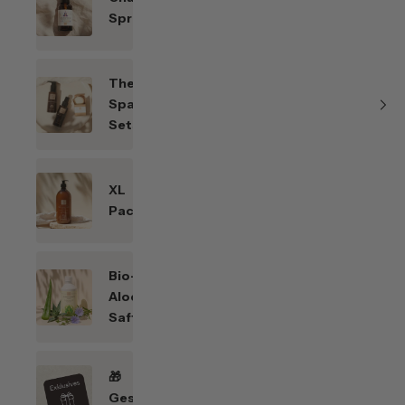
Sprays
Themen-
Spar-
Sets
XL
Packungen
Bio-
Aloe
Saft
🎁
Geschenkefinder