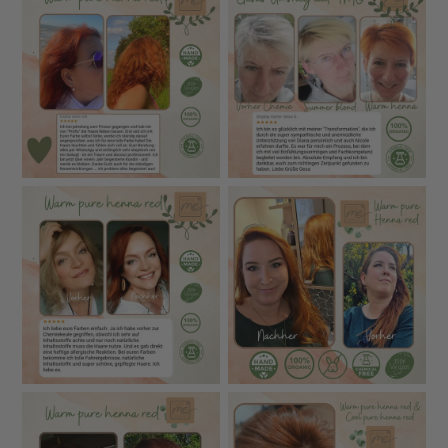
reinsten und hochwertigsten am Markt – entwickelt für
Menschen, die kompromisslose Profi-Qualität für ihre
Haare und ihre Gesundheit möchten.
100 % Bio-zertifizierte Inhaltsstoffe
– ohne
synthetische Farbpigmente oder Zusätze
Ultra-feine Vermahlung
(puderfein) für intensivere
Farbe, bessere Haftung und besonders leichtes
Auftragen
Keine Vorpigmentierung nötig
– auch graues Haar
kann direkt gefärbt werden
Maximale Sicherheit
: Jede Zutat wird auf
Schwermetalle, Pestizide und Mikrobiologie geprüft
Lebensmittelstandard-Qualität
– alle Rohstoffe
analysiert und rückverfolgbar
Keine Kräutermischungen
, die häufig Allergien
auslösen können
Dezenter Geruch
– viele Kundinnen berichten, dass
sie keine Kopfschmerzen bekommen