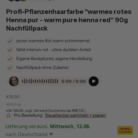
Profi-Pflanzenhaarfarbe "warmes rotes
Henna pur - warm pure henna red" 90g
Nachfüllpack
pures warmes Rot warm schimmernd
färbt intensiv rot - ohne dunklen Anteil
Eigene Rezepturen, eigene Herstellung
Nachfüllpack ohne Zubehör
0:00 / 0:00
Verkaufspreis
€19,90
(€221,11/kg)
inkl. MwSt. zzgl. Versand (kostenlos ab 49€ DE)
Pro Bestellung
Treueherzen sammeln + sparen
Lieferung vorauss.
Mittwoch, 12.08.
nach
Deutschland