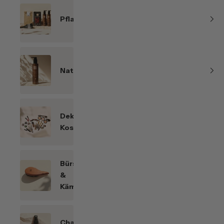
Pflanzenhaarfarben
Naturkosmetik
Dekorative
Kosmetik
Bürsten
&
Kämme
Chakren-