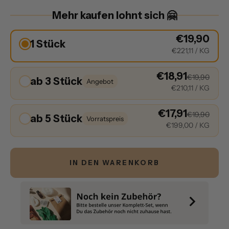
Mehr kaufen lohnt sich 🤗
€19,90
1 Stück
€221,11
/ KG
€18,91
€19,90
ab 3 Stück
Angebot
€210,11
/ KG
€17,91
€19,90
ab 5 Stück
Vorratspreis
€199,00
/ KG
IN DEN WARENKORB