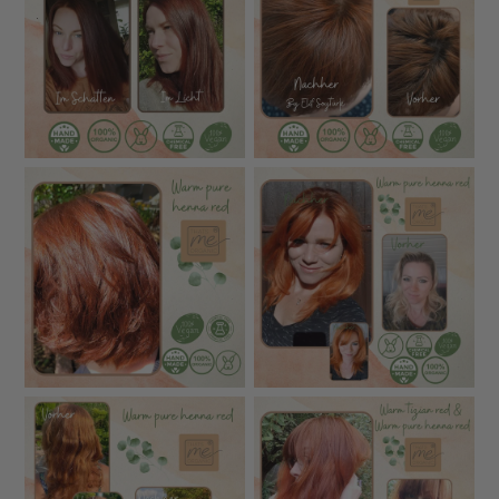
Hergestellt in Deutschland
– in eigener Produktion
📌
Für gesunde Farben, sichtbar gepflegtes Haar und
ein rundum sicheres Gefühl.
🧪 Vergleich – Das macht unsere
Pflanzenhaarfarbe anders
UNSERE
OFT BEI AN
MERKMAL
PFLANZENHAARFARBE
HERSTELLE
Ultra-fein, puderartig → große
Oft grob vermah
Vermahlung
Oberfläche + gleichmäßige
→ ungleichmäßig
Farbabdeckung
Teilweise nicht b
Zutatenqualität
100 % Bio-zertifiziert
zertifiziert
Schwermetalle, Pestizide,
Prüfungen unvol
Sicherheitsprüfungen
Mikrobiologie – alle Rohstoffe
oder nicht doku
getestet
Synthetische Pi
Keine künstlichen Pigmente,
Farbstoffe
chemische Zusät
keine synthetischen Farbgeber
enthalten
Keine Vorpigmentierung nötig
Vorpigmentierun