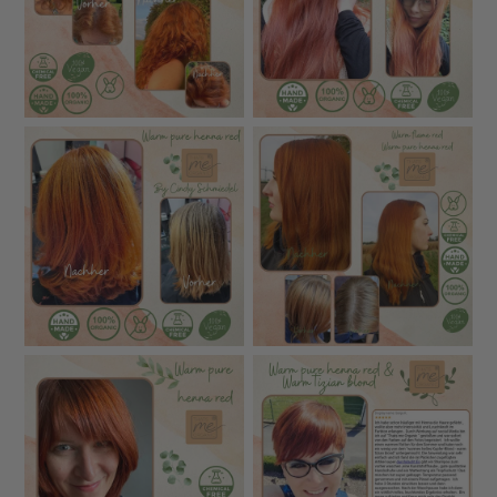
Vor-Vorbehandlung
– graues Haar wird direkt mit
empfohlen bzw. 
Pflanzenfarbe abgedeckt
Häufig enthalten
Keine Kräutermischungen mit
Allergen-Risiko
vieler Kräuter, 
hohem Allergiepotenzial
Allergierisiko
Oft Herstellung 
Herstellung &
In eigener Produktion in
weniger transpa
Herkunft
Deutschland
Herkunft
Teilweise Zusatzs
Duftstoffe oder
Zusatzstoffe
keine
Stabilisatoren mi
fragwürdiger He
Hinweis:
Die dargestellten Farbbeispiele wurden
teilweise digital erstellt und dienen zur Orientierung,
wie die Farbe auf unterschiedlichen Naturhaartönen
wirken kann. Das tatsächliche Farbergebnis kann je
nach Ausgangshaarfarbe, Haarstruktur und Einwirkzeit
variieren. Eine Pflanzenhaarfarbe wirkt immer
individuell und lässt die natürliche Melierung der
eigenen Haarfarbe bestehen. Zusätzlich findest du im
Shop rund 1.000 echte Vorher-Nachher-Beispiele von
Kundinnen, die ihre Haare mit unserer