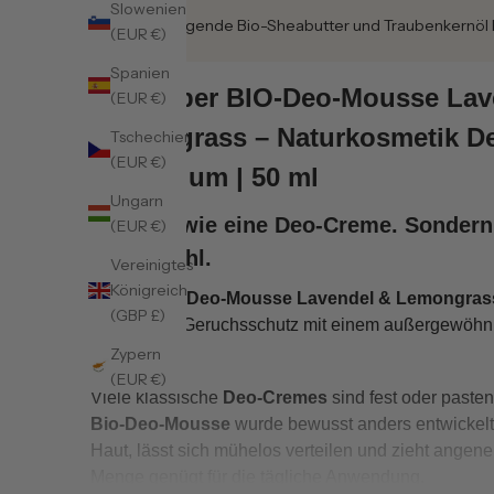
Slowenien
Pflegende Bio-Sheabutter und Traubenkernöl 
(EUR €)
Spanien
Mehr über BIO-Deo-Mousse Lav
(EUR €)
Lemongrass – Naturkosmetik D
Tschechien
(EUR €)
Aluminium | 50 ml
Ungarn
💚 Nicht wie eine Deo-Creme. Sondern 
(EUR €)
Hautgefühl.
Vereinigtes
Königreich
Unsere
Bio-Deo-Mousse Lavendel & Lemongras
(GBP £)
natürlichen Geruchsschutz mit einem außergewöh
Hautgefühl.
Zypern
(EUR €)
Viele klassische
Deo-Cremes
sind fest oder pasten
Bio-Deo-Mousse
wurde bewusst anders entwickelt: 
Haut, lässt sich mühelos verteilen und zieht angene
Menge genügt für die tägliche Anwendung.