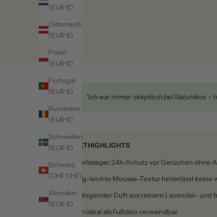
(EUR €)
Österreich
(EUR €)
Polen
(EUR €)
Portugal
(EUR €)
★★★★★
"Ich war immer skeptisch bei Naturdeos – 
Rumänien
(EUR €)
Schweden
PRODUKTHIGHLIGHTS
(EUR €)
Zuverlässiger 24h-Schutz vor Gerüchen ohne A
Schweiz
(CHF CHF)
Luftig-leichte Mousse-Textur hinterlässt keine
Slowakei
Beruhigender Duft aus reinem Lavendel- und 
(EUR €)
Auch ideal als Fußdeo verwendbar.