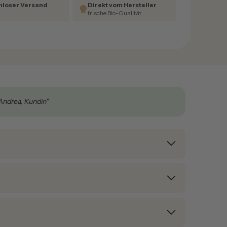
nloser Versand
Direkt vom Hersteller
€
frische Bio-Qualität
Andrea, Kundin"
-Mousse
auf die saubere und trockene Achselhaut
e Lavendel & Lemongrass (50 ml)
im hochwertigen,
ügt für die tägliche Anwendung.