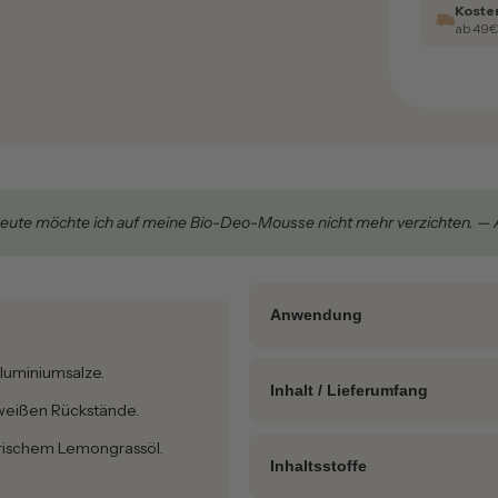
Koste
ab 49
heute möchte ich auf meine Bio-Deo-Mousse nicht mehr verzichten. — 
Anwendung
🧴 Anwendung
luminiumsalze.
Inhalt / Lieferumfang
Eine kleine Menge der
Bio-Deo
 weißen Rückstände.
auftragen und sanft verteilen.
📦 Das erwartet Dich
frischem Lemongrassöl.
Kurz einziehen lassen – fertig.
Inhaltsstoffe
Du erhältst
1 × Bio-Deo-Mouss
Bereits eine kleine Menge gen
wiederverwendbaren Glastiegel.