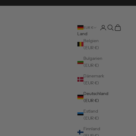
Kundenkontoseite
Suche öffnen
Warenkorb
EUR €
Land
Belgien
(EUR €)
Bulgarien
(EUR €)
Dänemark
(EUR €)
Deutschland
(EUR €)
Estland
(EUR €)
Finnland
(EUR €)