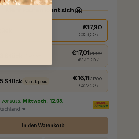
Mehr kaufen lohnt sich 🤗
€17,90
tück
€358,00
/ L
€17,01
€17,90
 3 Stück
Angebot
€340,20
/ L
€16,11
€17,90
 5 Stück
Vorratspreis
€322,20
/ L
g vorauss.
Mittwoch, 12.08.
tschland
In den Warenkorb