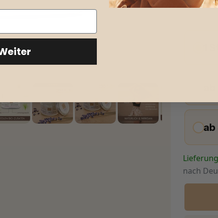
1 S
Weiter
ab
ab
Lieferun
nach
Deu