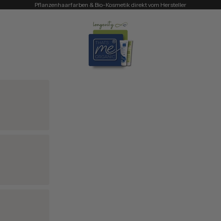
Pflanzenhaarfarben & Bio-Kosmetik direkt vom Hersteller
Thats me Organic®