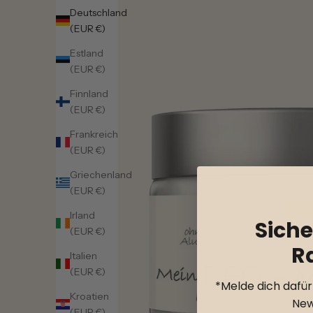
Deutschland
(EUR €)
Estland
(EUR €)
Finnland
(EUR €)
Frankreich
(EUR €)
Griechenland
(EUR €)
Irland
Siche
(EUR €)
R
Italien
(EUR €)
*Melde dich dafü
Kroatien
New
(EUR €)