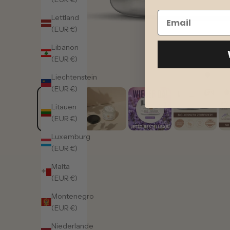
Lettland
(EUR €)
Libanon
(EUR €)
Liechtenstein
(EUR €)
Litauen
(EUR €)
Luxemburg
(EUR €)
Malta
(EUR €)
Montenegro
(EUR €)
Niederlande