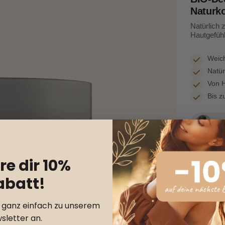
Naturk
Natürlich 
Hautgefühl
Weich
Natür
Von H
Bis 
re dir 10%
🫙 Bis 
abatt!
€17,90
0.16 kg
€358,
inkl. MwSt. zz
r ganz einfach zu unserem
Pro Be
sletter an.