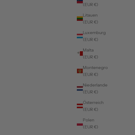
(EUR €)
Litauen
(EUR €)
Luxemburg
(EUR €)
Malta
(EUR €)
Montenegro
(EUR €)
Niederlande
(EUR €)
Österreich
(EUR €)
Polen
(EUR €)