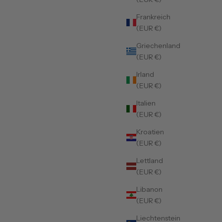
Frankreich
(EUR €)
Griechenland
(EUR €)
Irland
(EUR €)
Italien
(EUR €)
Kroatien
(EUR €)
Lettland
(EUR €)
Libanon
(EUR €)
Liechtenstein