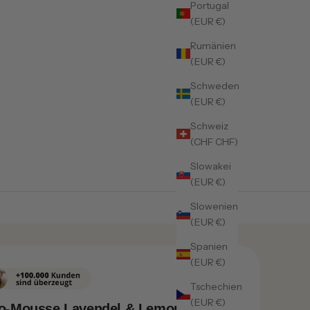
Portugal
(EUR €)
Rumänien
(EUR €)
Schweden
(EUR €)
Schweiz
(CHF CHF)
Slowakei
(EUR €)
Slowenien
(EUR €)
Spanien
(EUR €)
Tschechien
(EUR €)
o-Mousse Lavendel & Lemongrass –