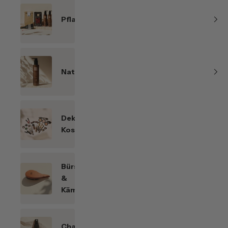
Pflanzenhaarfarben
Naturkosmetik
Dekorative
Kosmetik
Bürsten
&
Kämme
Chakren-