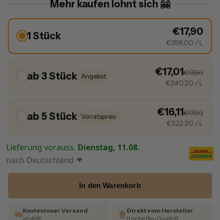
Mehr kaufen lohnt sich 🤗
€17,90
1 Stück
€358,00
/ L
€17,01
€17,90
ab 3 Stück
Angebot
€340,20
/ L
€16,11
€17,90
ab 5 Stück
Vorratspreis
€322,20
/ L
Lieferung vorauss.
Dienstag, 11.08.
nach
Deutschland
In den Warenkorb
Kostenloser Versand
Direkt vom Hersteller
ab 49€
frische Bio-Qualität