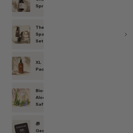
Sprays
Themen-
Spar-
Sets
XL
Packungen
Bio-
Aloe
Saft
🎁
Geschenkefinder