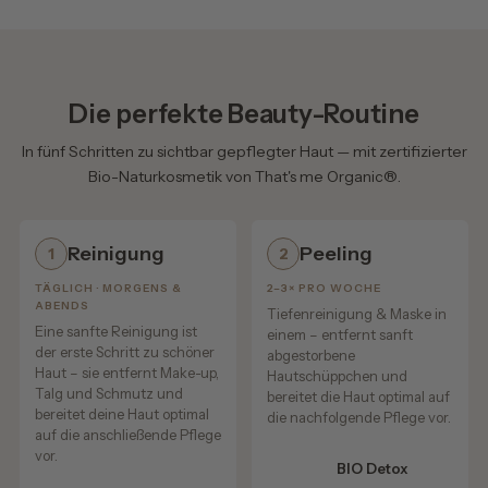
✔ Außergewöhnlich ergiebig und sparsam
Geraniol**, Benzyl Cinnamate**, Eugenol**
der Gründung von THATS ME ORGANIC – und steckt in
jedem einzelnen Glas.
* aus kontrolliert biologischem Anbau
🇩🇪 Mit Sorgfalt von Hand hergestellt.
** natürlicher Bestandteil ätherischer Öle
Hinter jeder
Bio-Deo-Mousse
stehen echte Menschen.
💛 Was Du bei uns nicht findest
Die perfekte Beauty-Routine
❌ kein Titandioxid
Jedes Glas entsteht in unserer eigenen Manufaktur in
In fünf Schritten zu sichtbar gepflegter Haut — mit zertifizierter
❌ keine Silikone
Deutschland – von Hand, in kleinen Chargen und mit
Bio-Naturkosmetik von That's me Organic®.
hochwertigen Bio-Rohstoffen.
❌ keine künstlichen Duftstoffe
❌ keine chemischen Zusätze
Wir stellen unsere Bio-Deo-Mousse so her, als wäre
Reinigung
Peeling
1
2
❌ keine Paraffine
sie für uns selbst.
❌ keine PEGs
TÄGLICH · MORGENS &
2–3× PRO WOCHE
Genau das ist seit der Gründung die Idee hinter THATS
ABENDS
Tiefenreinigung & Maske in
❌ keine synthetischen Konservierungsstoffe
ME ORGANIC.
Eine sanfte Reinigung ist
einem – entfernt sanft
❌ keine Parabene
der erste Schritt zu schöner
abgestorbene
Haut – sie entfernt Make-up,
Hautschüppchen und
Denn wir glauben, dass hochwertige Naturkosmetik nicht
Selbstverständlich wird unser Deo Mousse
ohne
Talg und Schmutz und
bereitet die Haut optimal auf
am Fließband entsteht, sondern mit Zeit, Erfahrung und
Tierversuche
hergestellt.
bereitet deine Haut optimal
die nachfolgende Pflege vor.
echter Sorgfalt.
auf die anschließende Pflege
vor.
BIO Detox
In unseren Videos kannst Du uns dabei direkt über die