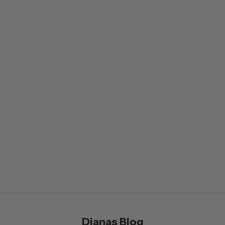
Mein Weg zu einem natürlichen Deo ohne reizende
Inhaltsstoffe
Wirksames Deodorant für
empfindliche Haut
WEITERLESEN
Dianas Blog