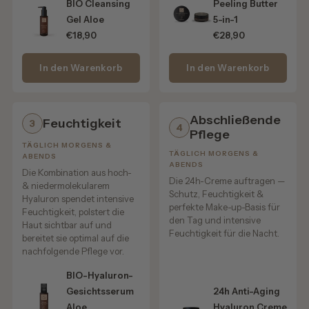
BIO Cleansing
Peeling Butter
Schulter schauen und erleben, wie unsere Bio-Deo-
Gel Aloe
5-in-1
Mousses entstehen.
€18,90
€28,90
🌿 Ausgewählte Bio-Rohstoffe. Mit gutem
In den Warenkorb
In den Warenkorb
Grund.
Für unsere
Bio-Deo-Mousse
verwenden wir hochwertige
Bio-Öle, pflegende Bio-Buttern und ausgewählte
Abschließende
Feuchtigkeit
3
4
natürliche Inhaltsstoffe.
Pflege
TÄGLICH MORGENS &
TÄGLICH MORGENS &
ABENDS
Nicht möglichst viele.
ABENDS
Die Kombination aus hoch-
Die 24h-Creme auftragen —
& niedermolekularem
Sondern genau die richtigen.
Schutz, Feuchtigkeit &
Hyaluron spendet intensive
perfekte Make-up-Basis für
Feuchtigkeit, polstert die
Sie pflegen die empfindliche Achselhaut, sorgen für ein
den Tag und intensive
Haut sichtbar auf und
Feuchtigkeit für die Nacht.
angenehmes Hautgefühl und unterstützen einen
bereitet sie optimal auf die
nachfolgende Pflege vor.
zuverlässigen natürlichen Geruchsschutz.
BIO-Hyaluron-
Denn wir sind überzeugt: Jeder Inhaltsstoff sollte
Gesichtsserum
24h Anti-Aging
einen Sinn erfüllen.
Aloe
Hyaluron Creme