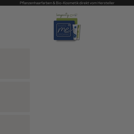
Pflanzenhaarfarben & Bio-Kosmetik direkt vom Hersteller
Thats me Organic®