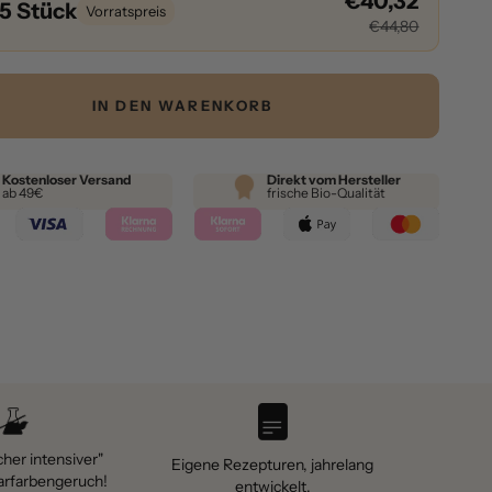
€40,32
 5 Stück
Vorratspreis
€44,80
IN DEN WARENKORB
Kostenloser Versand
Direkt vom Hersteller
ab 49€
frische Bio-Qualität
cher intensiver"
Eigene Rezepturen, jahrelang
arfarbengeruch!
entwickelt.