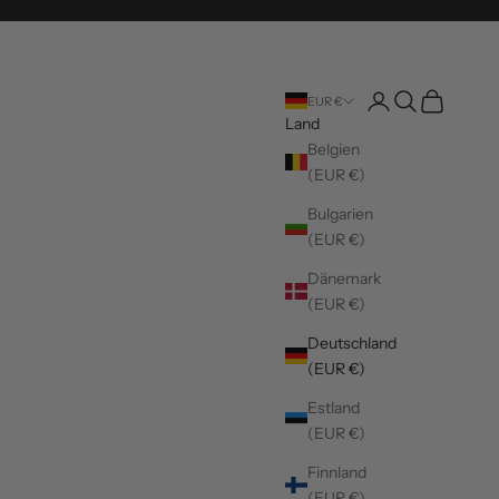
Kundenkontoseite 
Suche öffnen
Warenkorb 
EUR €
Land
Belgien
(EUR €)
Bulgarien
(EUR €)
Dänemark
(EUR €)
Deutschland
(EUR €)
Estland
(EUR €)
Finnland
(EUR €)