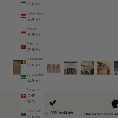
(EUR €)
Österreich
(EUR €)
Polen
(EUR €)
Portugal
(EUR €)
Rumänien
(EUR €)
Schweden
(EUR €)
Schweiz
(CHF
CHF)
Slowakei
100% bio, 100% natürlich
Hergestellt durch u
(EUR €)