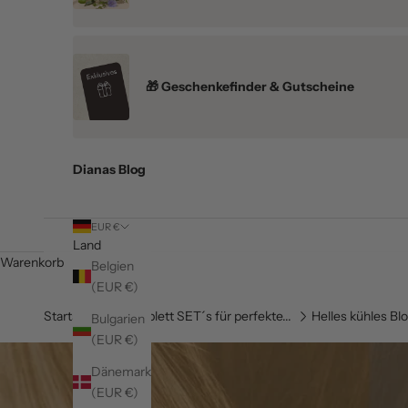
🎁 Geschenkefinder & Gutscheine
Dianas Blog
EUR €
Land
Warenkorb
Belgien
(EUR €)
Startseite
Komplett SET´s für perfekte...
Helles kühles Bl
Bulgarien
(EUR €)
Dänemark
(EUR €)