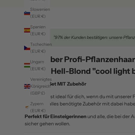
Slowenien
(EUR €)
Spanien
(EUR €)
★★★★★
"97% der Kunden bestätigen: unsere Pflanz
Tschechien
(EUR €)
Mehr über Profi-Pflanzenhaa
Ungarn
(EUR €)
kühles Hell-Blond "cool light 
Vereinigtes
Komplett-Set MIT Zubehör
Königreich
(GBP £)
Dieses Set ist ideal für dich, wenn du mit unserer
und direkt alles benötigte Zubehör mit dabei hab
Zypern
(EUR €)
Perfekt für Einsteigerinnen
und alle, die bei de
sicher gehen wollen.