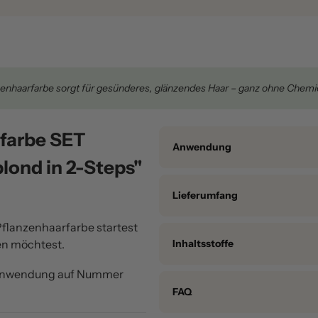
enhaarfarbe sorgt für gesünderes, glänzendes Haar – ganz ohne Chemi
rfarbe SET
Anwendung
blond in 2-Steps"
Lieferumfang
 Pflanzenhaarfarbe startest
en möchtest.
Inhaltsstoffe
r Anwendung auf Nummer
cool shiny hair pack: Pouteria lu
FAQ
warm light blond: Pouteria lucum