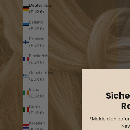
Deutschland
(EUR €)
Estland
(EUR €)
Finnland
(EUR €)
Frankreich
(EUR €)
Griechenland
(EUR €)
Irland
Siche
(EUR €)
R
Italien
(EUR €)
*Melde dich dafü
Kroatien
New
(EUR €)