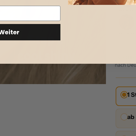
dark sahara
Weiter
warm sahara
Nicht sich
Lieferun
nach
Deu
1 
ab