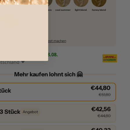
tizian blond
cool light
cool sahara
cool summer
light blond
honey blond
blond
warm
summer
er welcher Farbton?
Hier den Test machen
g vorauss.
Samstag, 08.08.
tschland
Mehr kaufen lohnt sich 🤗
€44,80
Stück
€51,80
€42,56
 3 Stück
Angebot
€44,80