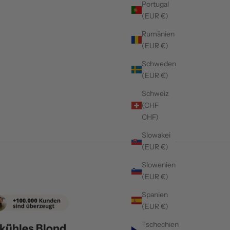
Portugal
(EUR €)
Rumänien
(EUR €)
Schweden
(EUR €)
Schweiz
(CHF
CHF)
Slowakei
(EUR €)
Slowenien
(EUR €)
Spanien
(EUR €)
Tschechien
 kühles Blond