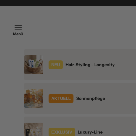
Zum Inhalt springen
Navigationsmenü öffnen
NEU
Hair-Styling - Longevity
AKTUELL
Sonnenpflege
EXKLUSIV
Luxury-Line