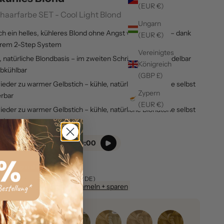
(EUR €)
haarfarbe SET - Cool Light Blond
Ungarn
ch ein helles, kühleres Blond ohne Angst vor Grünstich – dank
(EUR €)
erem 2-Step System
Vereinigtes
, natürliche Blondbasis – im zweiten Schritt gezielt veredelbar
Königreich
bkühlbar
(GBP £)
ieder zu warmer Gelbstich – kühle, natürliche Blondtöne selbst
Zypern
rbar
(EUR €)
ieder zu warmer Gelbstich – kühle, natürliche Blondtöne selbst
rbar
0:00 / 0:00
reis
aufspreis
Du sparst €7,00
,80
zzgl. Versand (kostenlos ab 49€ DE)
stellung
Treueherzen sammeln + sparen
uancen: