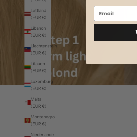
Lettland
(EUR €)
Libanon
(EUR €)
Liechtenstein
(EUR €)
Litauen
(EUR €)
Luxemburg
(EUR €)
Malta
(EUR €)
Montenegro
(EUR €)
Niederlande