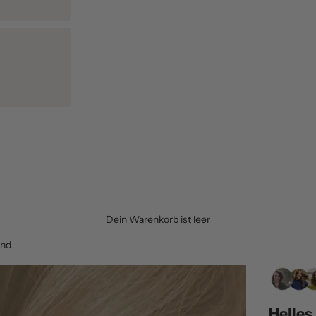
Dein Warenkorb ist leer
ond
Helles