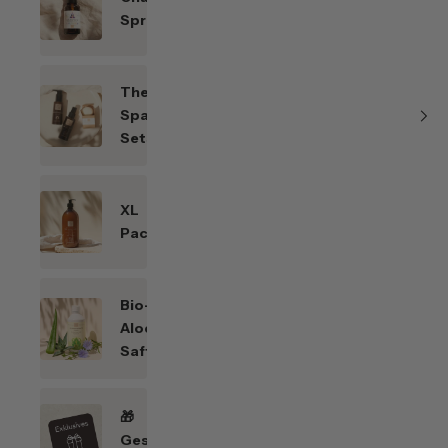
Sprays
Themen-
Spar-
Sets
XL
Packungen
Bio-
Aloe
Saft
🎁
Geschenkefinder