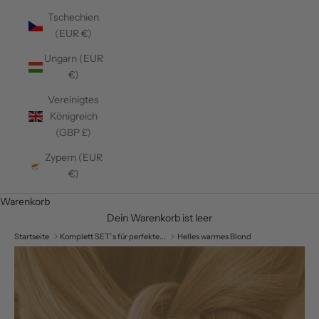
Tschechien
(EUR €)
Ungarn (EUR
€)
Vereinigtes
Königreich
(GBP £)
Zypern (EUR
€)
Warenkorb
Dein Warenkorb ist leer
Startseite
Komplett SET´s für perfekte...
Helles warmes Blond