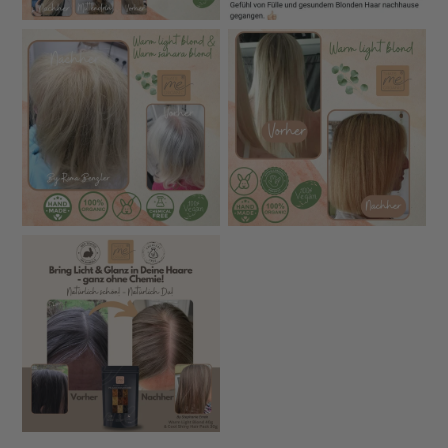
Farbe, bessere Haftung und besonders leichtes
Auftragen
Keine Vorpigmentierung nötig
– auch graues Haar
kann direkt gefärbt werden
Maximale Sicherheit
: Jede Zutat wird auf
Schwermetalle, Pestizide und Mikrobiologie geprüft
Lebensmittelstandard-Qualität
– alle Rohstoffe
analysiert und rückverfolgbar
Keine Kräutermischungen
, die häufig Allergien
auslösen können
Dezenter Geruch
– viele Kundinnen berichten, dass
sie keine Kopfschmerzen bekommen
Hergestellt in Deutschland
– in eigener Produktion
📌
Für gesunde Farben, sichtbar gepflegtes Haar und
ein rundum sicheres Gefühl.
🧪 Vergleich – Das macht unsere
Pflanzenhaarfarbe anders