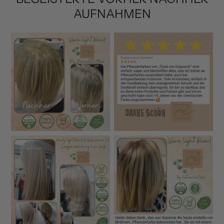
AUFNAHMEN
Warum Pflanzenhaarfarbe von THATS ME
ORGANIC so besonders ist
Unsere Bio-Pflanzenhaarfarben gehören zu den
reinsten und hochwertigsten am Markt – entwickelt für
Menschen, die kompromisslose Profi-Qualität für ihre
Haare und ihre Gesundheit möchten.
100 % Bio-zertifizierte Inhaltsstoffe
– ohne
synthetische Farbpigmente oder Zusätze
Ultra-feine Vermahlung
(puderfein) für intensivere