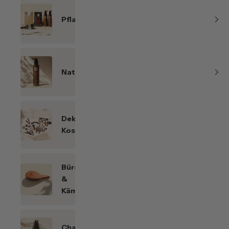
Pflanzenhaarfarben
Naturkosmetik
Dekorative
Kosmetik
Bürsten
&
Kämme
Chakren-