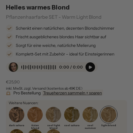
Helles warmes Blond
Pflanzenhaarfarbe SET - Warm Light Blond
Schenkt einen natürlichen, dezenten Blondschimmer
Frischt ausgeblichenes blondes Haar sichtbar auf
Sorgt für eine weiche, natürliche Melierung
Komplett-Set mit Zubehör – ideal für Einsteigerinnen
0:00 / 0:00
Verkaufspreis
€25,90
inkl. MwSt. zzgl. Versand (kostenlos ab 49€ DE)
Pro Bestellung
Treueherzen sammeln + sparen
Weitere Nuancen:
dark sahara
tizian
cool light
cool sahara
cool
light blond
blond
blond
summer