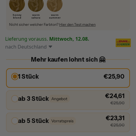
honey
warm
warm
blond
sahara
summer
Nicht sicher welcher Farbton?
Hier den Test machen
Lieferung vorauss.
Mittwoch, 12.08.
nach
Deutschland
Mehr kaufen lohnt sich 🤗
1 Stück
€25,90
€24,61
ab 3 Stück
Angebot
€25,90
€23,31
ab 5 Stück
Vorratspreis
€25,90